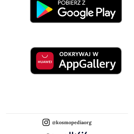
@kosmopediaorg