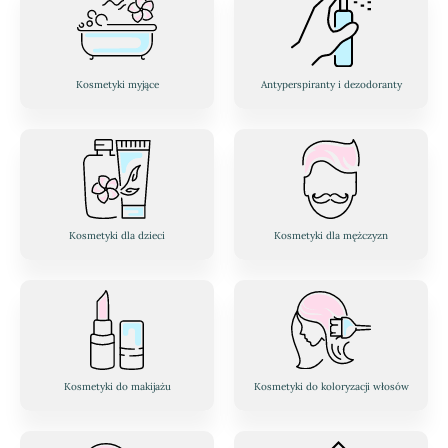
Kosmetyki myjące
Antyperspiranty i dezodoranty
Kosmetyki dla dzieci
Kosmetyki dla mężczyzn
Kosmetyki do makijażu
Kosmetyki do koloryzacji włosów