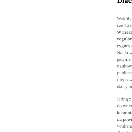
Dlac
Wokół p
często 
W rzecz
regulo
rygorys
Naukowy
jedynie
naukowc
publicz
niepraw
skóry o
Jedną z
do wnęt
kosmety
na pow
wnikani