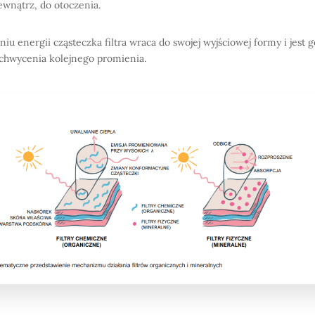
ewnątrz, do otoczenia.
niu energii cząsteczka filtra wraca do swojej wyjściowej formy i jest 
chwycenia kolejnego promienia.