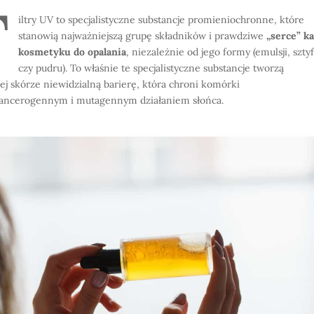
F
iltry UV to specjalistyczne substancje promieniochronne, które
stanowią najważniejszą grupę składników i prawdziwe
„serce” k
kosmetyku do opalania
, niezależnie od jego formy (emulsji, szty
czy pudru). To właśnie te specjalistyczne substancje tworzą
ej skórze niewidzialną barierę, która chroni komórki
ancerogennym i mutagennym działaniem słońca.