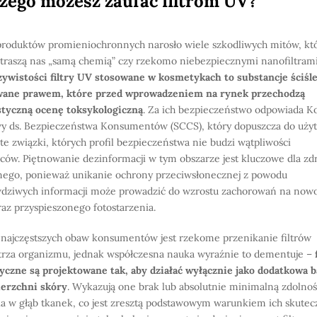
zego możesz zaufać filtrom UV?
roduktów promieniochronnych narosło wiele szkodliwych mitów, kt
straszą nas „samą chemią” czy rzekomo niebezpiecznymi nanofiltrami
ywistości filtry UV stosowane w kosmetykach to substancje ściśl
wane prawem, które przed wprowadzeniem na rynek przechodzą
tyczną ocenę toksykologiczną
. Za ich bezpieczeństwo odpowiada K
 ds. Bezpieczeństwa Konsumentów (SCCS), który dopuszcza do uży
 te związki, których profil bezpieczeństwa nie budzi wątpliwości
ów. Piętnowanie dezinformacji w tym obszarze jest kluczowe dla zd
nego, ponieważ unikanie ochrony przeciwsłonecznej z powodu
dziwych informacji może prowadzić do wzrostu zachorowań na now
raz przyspieszonego fotostarzenia.
 najczęstszych obaw konsumentów jest rzekome przenikanie filtrów
rza organizmu, jednak współczesna nauka wyraźnie to dementuje –
czne są projektowane tak, aby działać wyłącznie jako dodatkowa b
ierzchni skóry
. Wykazują one brak lub absolutnie minimalną zdolno
a w głąb tkanek, co jest zresztą podstawowym warunkiem ich skutecz