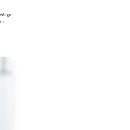
ażdego
ftu