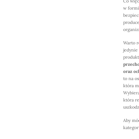
Co więc
w form
bezpiec
produce
organi
Warto r
jedynie
produk
przecho
oraz o
to na o
która m
Wybiera
która r
uszkodz
Aby móc
kategor