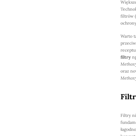
Większo
Technol
filtrów
ochrony
Warto t
przeciw
receptur
filtry
n
Methox
oraz no
Methoxy
Filt
Filtry 
fundame
łagodno