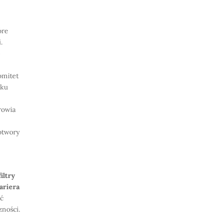
óre
.
e
omitet
tku
rowia
otwory
filtry
ariera
ść
ności.