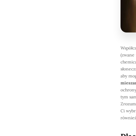
Współcz
(zwane 
chemicz
słonecz
aby mogł
miesza
ochrony
tym sam
Zrozumi
Ci wybr
również