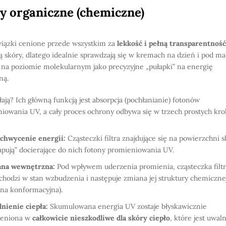
ry organiczne (chemiczne)
wiązki cenione przede wszystkim za
lekkość i pełną transparentność
lą skóry, dlatego idealnie sprawdzają się w kremach na dzień i pod mak
ą na poziomie molekularnym jako precyzyjne „pułapki” na energię
ną.
ałają? Ich główną funkcją jest absorpcja (pochłanianie) fotonów
iowania UV, a cały proces ochrony odbywa się w trzech prostych kro
chwycenie energii:
Cząsteczki filtra znajdujące się na powierzchni 
apują” docierające do nich fotony promieniowania UV.
ana wewnętrzna:
Pod wpływem uderzenia promienia, cząsteczka filt
chodzi w stan wzbudzenia i następuje zmiana jej struktury chemicznej
na konformacyjna).
nienie ciepła:
Skumulowana energia UV zostaje błyskawicznie
ieniona w
całkowicie nieszkodliwe dla skóry ciepło
, które jest uwal