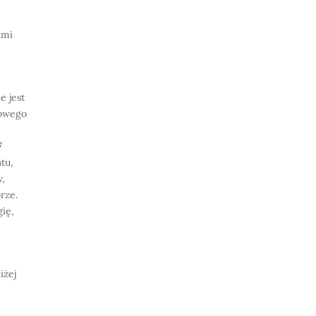
ami
e jest
towego
F
atu,
w,
rze.
ię,
iżej