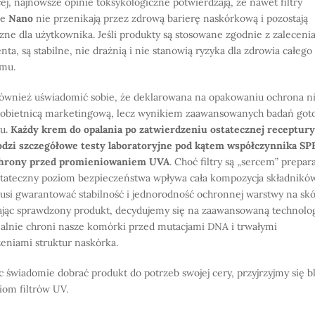
ej, najnowsze opinie toksykologiczne potwierdzają, że nawet filtry
ie
Nano
nie przenikają przez zdrową barierę naskórkową i pozostają
zne dla użytkownika. Jeśli produkty są stosowane zgodnie z zaleceni
nta, są stabilne, nie drażnią i nie stanowią ryzyka dla zdrowia całego
zmu.
ównież uświadomić sobie, że deklarowana na opakowaniu ochrona ni
 obietnicą marketingową, lecz wynikiem zaawansowanych badań go
tu.
Każdy krem do opalania po zatwierdzeniu ostatecznej receptury
dzi szczegółowe testy laboratoryjne pod kątem współczynnika SP
chrony przed promieniowaniem UVA
. Choć filtry są „sercem” prepar
stateczny poziom bezpieczeństwa wpływa cała kompozycja składnikó
usi gwarantować stabilność i jednorodność ochronnej warstwy na skó
jąc sprawdzony produkt, decydujemy się na zaawansowaną technolog
ealnie chroni nasze komórki przed mutacjami DNA i trwałymi
eniami struktur naskórka.
 świadomie dobrać produkt do potrzeb swojej cery, przyjrzyjmy się bl
iom filtrów UV.