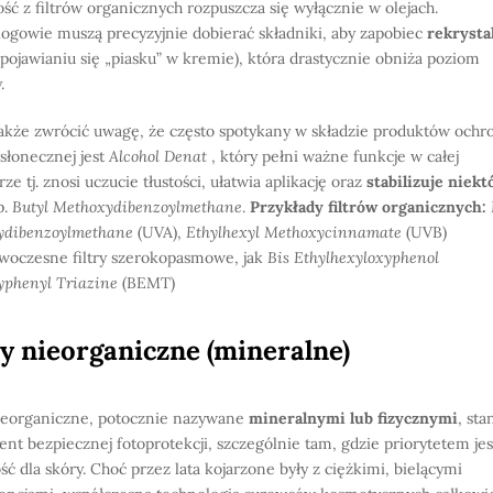
ść z filtrów organicznych rozpuszcza się wyłącznie w olejach.
ogowie muszą precyzyjnie dobierać składniki, aby zapobiec
rekrystal
 (pojawianiu się „piasku” w kremie), która drastycznie obniża poziom
.
akże zwrócić uwagę, że często spotykany w składzie produktów ochr
słonecznej jest
Alcohol Denat
, który pełni ważne funkcje w całej
ze tj. znosi uczucie tłustości, ułatwia aplikację oraz
stabilizuje niekt
p.
Butyl Methoxydibenzoylmethane
.
Przykłady filtrów organicznych:
ydibenzoylmethane
(UVA),
Ethylhexyl Methoxycinnamate
(UVB)
woczesne filtry szerokopasmowe, jak
Bis Ethylhexyloxyphenol
phenyl Triazine
(BEMT)
ry nieorganiczne (mineralne)
nieorganiczne, potocznie nazywane
mineralnymi lub fizycznymi
, st
nt bezpiecznej fotoprotekcji, szczególnie tam, gdzie priorytetem jes
ść dla skóry. Choć przez lata kojarzone były z ciężkimi, bielącymi