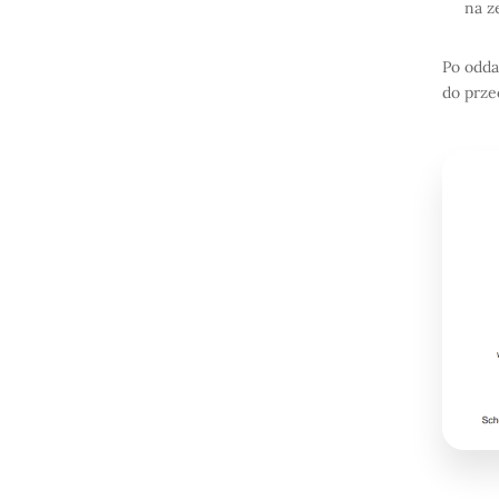
na z
Po odda
do prze