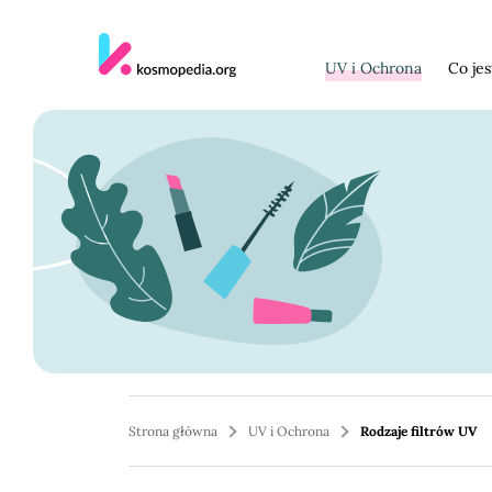
Skocz do treści
UV i Ochrona
Co je
Strona główna
UV i Ochrona
Rodzaje filtrów UV