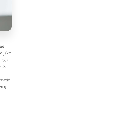
zne
e jako
ergią
CCS,
y
czność
gają
e