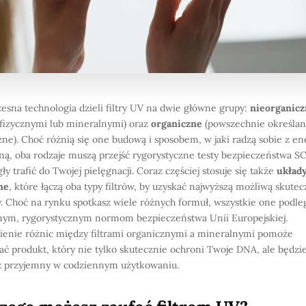
esna technologia dzieli filtry UV na dwie główne grupy:
nieorganic
fizycznymi lub mineralnymi) oraz
organiczne
(powszechnie określan
ne). Choć różnią się one budową i sposobem, w jaki radzą sobie z en
ną, oba rodzaje muszą przejść rygorystyczne testy bezpieczeństwa S
y trafić do Twojej pielęgnacji. Coraz częściej stosuje się także
układ
ne
, które łączą oba typy filtrów, by uzyskać najwyższą możliwą skute
. Choć na rynku spotkasz wiele różnych formuł, wszystkie one podle
ym, rygorystycznym normom bezpieczeństwa Unii Europejskiej.
enie różnic między filtrami organicznymi a mineralnymi pomoże
ać produkt, który nie tylko skutecznie ochroni Twoje DNA, ale będzi
 przyjemny w codziennym użytkowaniu.