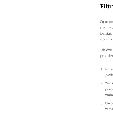
Filt
Są to z
nie bie
Działaj
słonecz
Jak dzi
promien
Prze
„wył
Zmi
prze
zmia
Uwol
zam