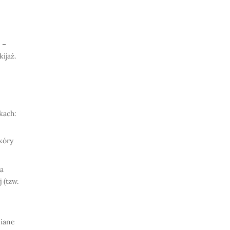
–
ijaż.
kach:
skóry
ra
 (tzw.
niane