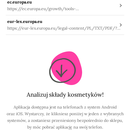
ec.europa.eu
https://ec.europa.eu/growth/tools-
databases/cosing/index.cfm?
eur-lex.europa.eu
fuseaction=search.details_v2&id=31503
https://eur-lex.europa.eu/legal-content/PL/TXT/PDF/?
uri=CELEX:02009R1223-
20191127&qid=1580984703912&from=PL
Analizuj składy kosmetyków!
Aplikacja dostępna jest na telefonach z system Android
oraz iOS. Wystarczy, że klikniesz poniżej w jeden z wybranych
systemów, a zostaniesz przeniesiony bezpośrednio do sklepu,
by móc pobrać aplikację na swój telefon.