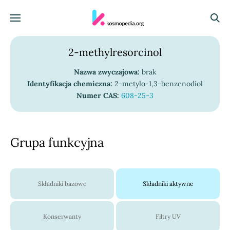
Skocz do treści
Menu
Szuka
2-methylresorcinol
Nazwa zwyczajowa:
brak
Identyfikacja chemiczna:
2-metylo-1,3-benzenodiol
Numer CAS:
608-25-3
Grupa funkcyjna
Składniki bazowe
Składniki aktywne
Konserwanty
Filtry UV