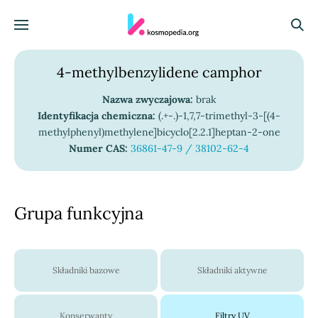
Skocz do treści
Menu
Szuka
4-methylbenzylidene camphor
Nazwa zwyczajowa:
brak
Identyfikacja chemiczna:
(.+-.)-1,7,7-trimethyl-3-[(4-
methylphenyl)methylene]bicyclo[2.2.1]heptan-2-one
Numer CAS:
36861-47-9 / 38102-62-4
Grupa funkcyjna
Składniki bazowe
Składniki aktywne
Konserwanty
Filtry UV