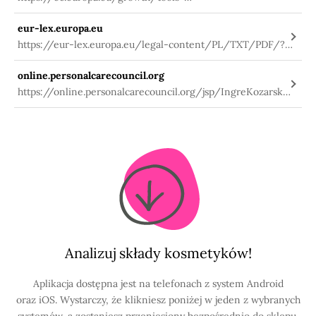
databases/cosing/index.cfm?
eur-lex.europa.eu
fuseaction=search.details_v2&id=31529
https://eur-lex.europa.eu/legal-content/PL/TXT/PDF/?
uri=CELEX:02009R1223-
online.personalcarecouncil.org
20191127&qid=1580984703912&from=PL
https://online.personalcarecouncil.org/jsp/IngreKozarskaA
.:OznaczaniefiltrówUVwśrodowiskuwodnymzwykorzystanie
mtechnikchromatograficznych,2017,19,20-22
Analizuj składy kosmetyków!
Aplikacja dostępna jest na telefonach z system Android
oraz iOS. Wystarczy, że klikniesz poniżej w jeden z wybranych