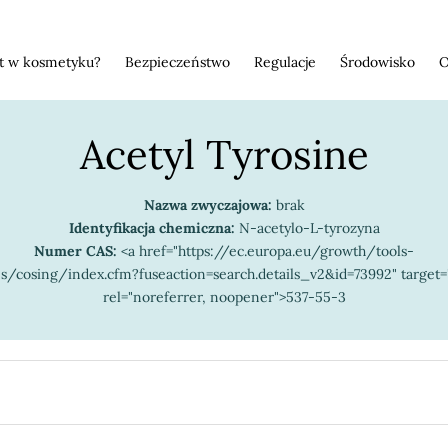
st w kosmetyku?
Bezpieczeństwo
Regulacje
Środowisko
O
Acetyl Tyrosine
Nazwa zwyczajowa:
brak
Identyfikacja chemiczna:
N-acetylo-L-tyrozyna
Numer CAS:
<a href="https://ec.europa.eu/growth/tools-
es/cosing/index.cfm?fuseaction=search.details_v2&id=73992" target=
rel="noreferrer, noopener">537-55-3