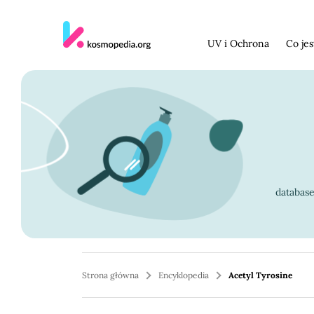
Skocz do treści
UV i Ochrona
Co je
databas
Strona główna
Encyklopedia
Acetyl Tyrosine