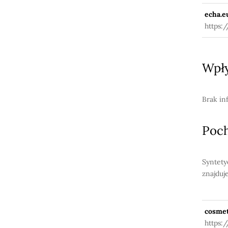
echa.e
https:
Wpły
Brak in
Poc
Syntety
znajduj
cosmet
https: