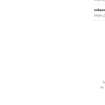
echa.e
https:
A
że 