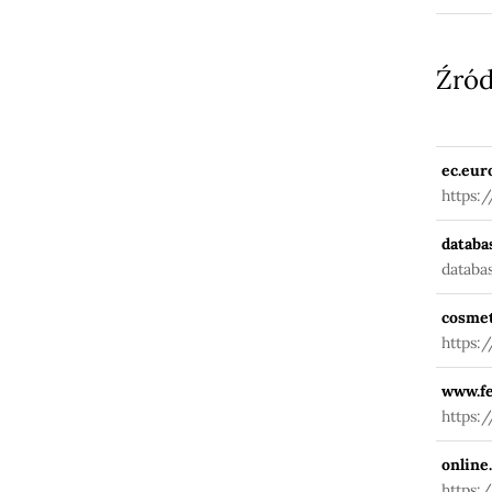
Źród
ec.eur
https:
databa
databa
cosmet
https:
www.fe
https:
online
https: