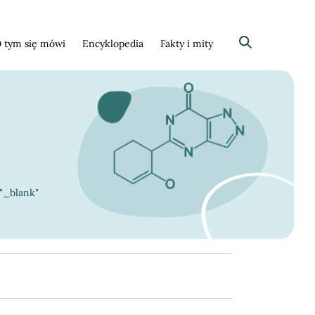
 tym się mówi
Encyklopedia
Fakty i mity
Szukaj
"_blank"