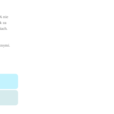
% nie
k za
iach.
znymi.