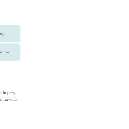
nty
pachowe
ania przy
a, nawilża