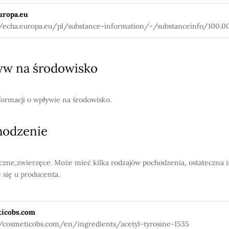
uropa.eu
//echa.europa.eu/pl/substance-information/-/substanceinfo/100.00
w na środowisko
formacji o wpływie na środowisko.
hodzenie
czne,zwierzęce. Może mieć kilka rodzajów pochodzenia, ostateczna 
e się u producenta.
icobs.com
//cosmeticobs.com/en/ingredients/acetyl-tyrosine-1535