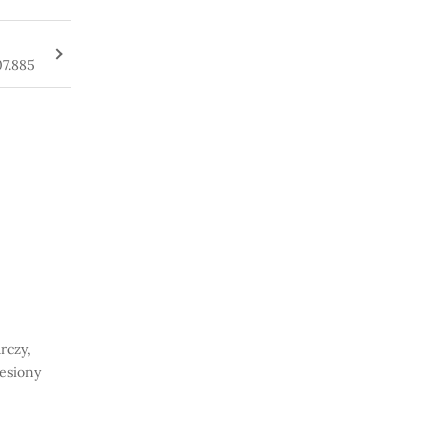
7.885
rczy,
iesiony