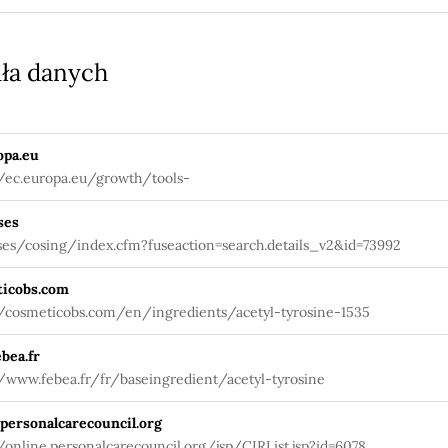
ła danych
opa.eu
//ec.europa.eu/growth/tools-
ses
ses/cosing/index.cfm?fuseaction=search.details_v2&id=73992
icobs.com
//cosmeticobs.com/en/ingredients/acetyl-tyrosine-1535
bea.fr
//www.febea.fr/fr/baseingredient/acetyl-tyrosine
.personalcarecouncil.org
//online.personalcarecouncil.org/jsp/CIRList.jsp?id=6078