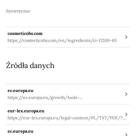
Syntetyczne
cosmeticobs.com
https://cosmeticobs.com/en/ingredients/ci-17200-65
Źródła danych
ec.europa.eu
https://ec.europa.eu/growth/tools-
databases/cosing/index.cfm?
eur-lex.europa.eu
fuseaction=search.details_v2&id=31627
https://eur-lex.europa.eu/legal-content/PL/TXT/PDF/?
uri=CELEX:02009R1223-
ec.europa.eu
20191127&qid=1580984703912&from=PL