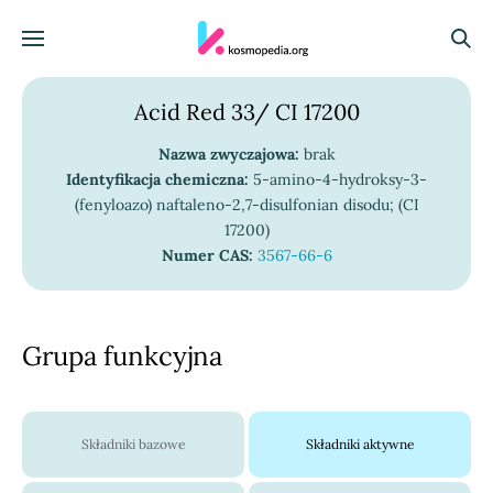
Skocz do treści
Menu
Szuka
Acid Red 33/ CI 17200
Nazwa zwyczajowa:
brak
Identyfikacja chemiczna:
5-amino-4-hydroksy-3-
(fenyloazo) naftaleno-2,7-disulfonian disodu; (CI
17200)
Numer CAS:
3567-66-6
Grupa funkcyjna
Składniki bazowe
Składniki aktywne