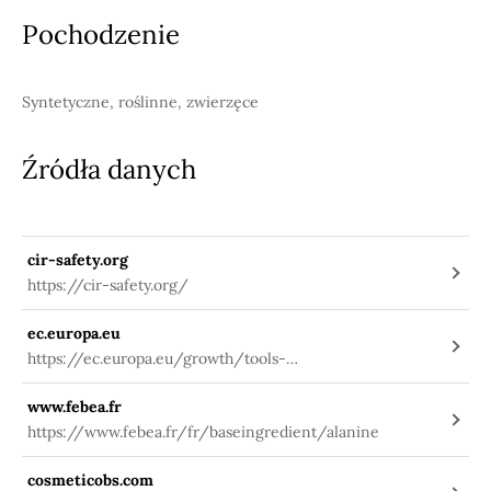
Pochodzenie
Syntetyczne, roślinne, zwierzęce
Źródła danych
cir-safety.org
https://cir-safety.org/
ec.europa.eu
https://ec.europa.eu/growth/tools-
databases/cosing/index.cfm?
www.febea.fr
fuseaction=search.details_v2&id=31395
https://www.febea.fr/fr/baseingredient/alanine
cosmeticobs.com