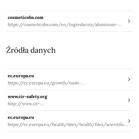
cosmeticobs.com
https://cosmeticobs.com/en/ingredients/aluminum-
chloride-2209
Źródła danych
ec.europa.eu
https://ec.europa.eu/growth/tools-
databases/cosing/index.cfm?
www.cir-safety.org
fuseaction=search.details_v2&id=31451
http://www.cir-
safety.org/sites/default/files/Alumin_122013_Final.pdf
ec.europa.eu
https://ec.europa.eu/health/sites/health/files/scientific_c
ommittees/consumer_safety/d