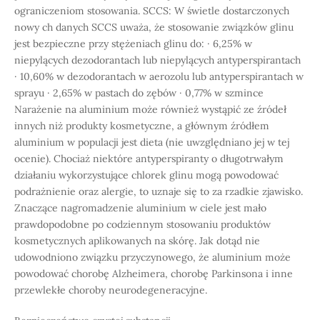
ograniczeniom stosowania. SCCS: W świetle dostarczonych
nowy ch danych SCCS uważa, że stosowanie związków glinu
jest bezpieczne przy stężeniach glinu do: · 6,25% w
niepylących dezodorantach lub niepylących antyperspirantach
· 10,60% w dezodorantach w aerozolu lub antyperspirantach w
sprayu · 2,65% w pastach do zębów · 0,77% w szmince
Narażenie na aluminium może również wystąpić ze źródeł
innych niż produkty kosmetyczne, a głównym źródłem
aluminium w populacji jest dieta (nie uwzględniano jej w tej
ocenie). Chociaż niektóre antyperspiranty o długotrwałym
działaniu wykorzystujące chlorek glinu mogą powodować
podrażnienie oraz alergie, to uznaje się to za rzadkie zjawisko.
Znaczące nagromadzenie aluminium w ciele jest mało
prawdopodobne po codziennym stosowaniu produktów
kosmetycznych aplikowanych na skórę. Jak dotąd nie
udowodniono związku przyczynowego, że aluminium może
powodować chorobę Alzheimera, chorobę Parkinsona i inne
przewlekłe choroby neurodegeneracyjne.