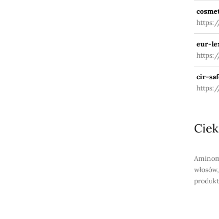
cosmet
https:
eur-le
https:
201911
cir-saf
https:/
Ciek
Aminome
włosów,
produkt