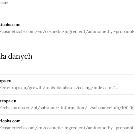
czne
icobs.com
//cosmeticobs.com/en/cosmetic-ingredient/aminomethyl-propanol
ła danych
opa.eu
//ec.europa.eu/growth/tools-databases/cosing/index.cfm?
tion=search.details_v2&id=74367
uropa.eu
//echa.europa.eu/pl/substance-information/-/substanceinfo/100.0
icobs.com
//cosmeticobs.com/en/cosmetic-ingredient/aminomethyl-propanol