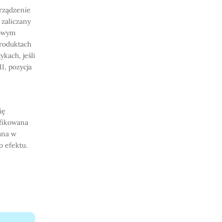
rządzenie
zaliczany
towym
roduktach
kach, jeśli
I, pozycja
ię
yfikowana
ana w
 efektu.