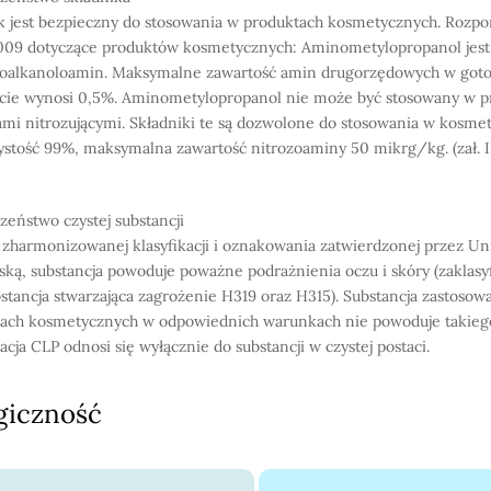
k jest bezpieczny do stosowania w produktach kosmetycznych. Rozpo
09 dotyczące produktów kosmetycznych: Aminometylopropanol jest 
oalkanoloamin. Maksymalne zawartość amin drugorzędowych w go
cie wynosi 0,5%. Aminometylopropanol nie może być stosowany w p
ami nitrozującymi. Składniki te są dozwolone do stosowania w kosmety
ystość 99%, maksymalna zawartość nitrozoaminy 50 mikrg/kg. (zał. II
zeństwo czystej substancji
zharmonizowanej klasyfikacji i oznakowania zatwierdzonej przez Un
ską, substancja powoduje poważne podrażnienia oczu i skóry (zaklas
bstancja stwarzająca zagrożenie H319 oraz H315). Substancja zastosow
ach kosmetycznych w odpowiednich warunkach nie powoduje takiego
acja CLP odnosi się wyłącznie do substancji w czystej postaci.
giczność