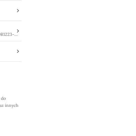
9R1223-
 do
az innych