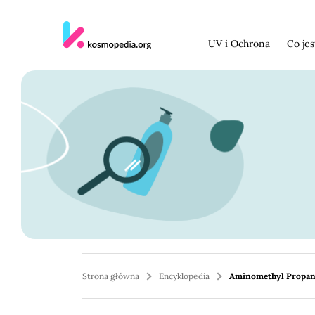
Skocz do treści
UV i Ochrona
Co je
Strona główna
Encyklopedia
Aminomethyl Propan