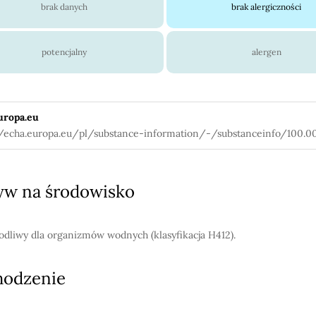
brak danych
brak alergiczności
potencjalny
alergen
uropa.eu
//echa.europa.eu/pl/substance-information/-/substanceinfo/100.0
w na środowisko
kodliwy dla organizmów wodnych (klasyfikacja H412).
hodzenie