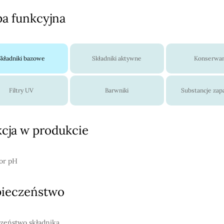
a funkcyjna
Składniki bazowe
Składniki aktywne
Konserwa
Filtry UV
Barwniki
Substancje za
cja w produkcie
or pH
pieczeństwo
zeństwo składnika