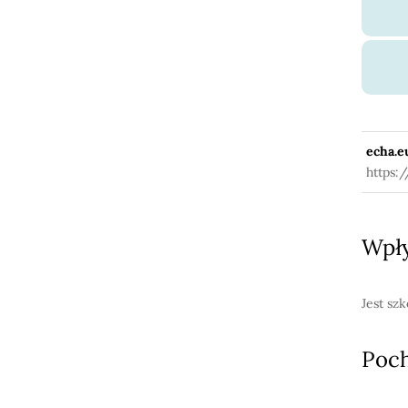
echa.e
https:
Wpły
Jest sz
Poc