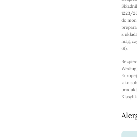
Składni
1223/20
do mon
prepara
z układ
mają cz
61).
Bezpiec
Według 
Europej
jako su
produkt
Klasyfik
Aler