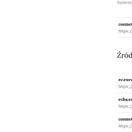
Syntety
cosmet
https:
Źród
ec.eur
https:
fuseac
echa.e
https:
cosmet
https: