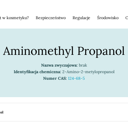
st w kosmetyku?
Bezpieczeństwo
Regulacje
Środowisko
O
Aminomethyl Propanol
Nazwa zwyczajowa:
brak
Identyfikacja chemiczna:
2-Amino-2-metylopropanol
Numer CAS:
124-68-5
ol