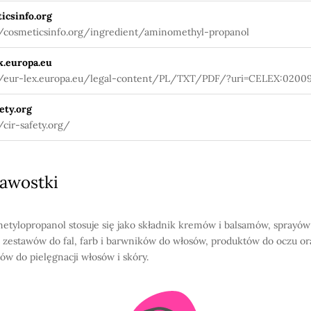
icsinfo.org
//cosmeticsinfo.org/ingredient/aminomethyl-propanol
x.europa.eu
//eur-lex.europa.eu/legal-content/PL/TXT/PDF/?uri=CELEX:0200
27&qid=1580984703912&from=PL
ety.org
/cir-safety.org/
awostki
tylopropanol stosuje się jako składnik kremów i balsamów, sprayów
 zestawów do fal, farb i barwników do włosów, produktów do oczu or
ów do pielęgnacji włosów i skóry.