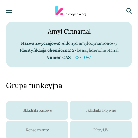
Skocz do treści
Menu
Szuka
Amyl Cinnamal
Nazwa zwyczajowa:
Aldehyd amylocynamonowy
Identyfikacja chemiczna:
2-benzylidenoheptanal
Numer CAS:
122-40-7
Grupa funkcyjna
Składniki bazowe
Składniki aktywne
Konserwanty
Filtry UV