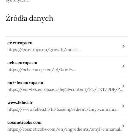
syntetyczne
Źródła danych
ec.europa.eu
https://ec.europa.eu/growth/tools-
databases/cosing/index.cfm?
echa.europa.eu
fuseaction=search.details_v2&id=31923
https://echa.europa.eu/pl/brief-
profile/-/briefprofile/100.004.129
eur-lex.europa.eu
https://eur-lex.europa.eu/legal-content/PL/TXT/PDF/?
uri=CELEX:02009R1223-
www.febea.fr
20191127&qid=1580984703912&from=PL
https://www.febea.fr/fr/baseingredient/amyl-cinnamal
cosmeticobs.com
https://cosmeticobs.com/en/ingredients/amyl-cinnamal-