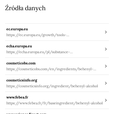
Źródła danych
ec.europa.eu
https://ec.europa.eu/growth/tools-
databases/cosing/index.cfm?
echa.europa.eu
fuseaction=search.details_v2&id=74589
https://echa.europa.eu/pl/substance-
information/-/substanceinfo/100.010.498
cosmeticobs.com
https://cosmeticobs.com/en/ingredients/behenyl-
alcohol-37
cosmeticsinfo.org
https://cosmeticsinfo.org/ingredient/behenyl-alcohol
www.febea.fr
https://www.febea.fr/fr/baseingredient/behenyl-alcohol