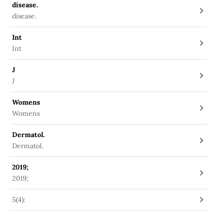
disease.
disease.
Int
Int
J
J
Womens
Womens
Dermatol.
Dermatol.
2019;
2019;
5(4):