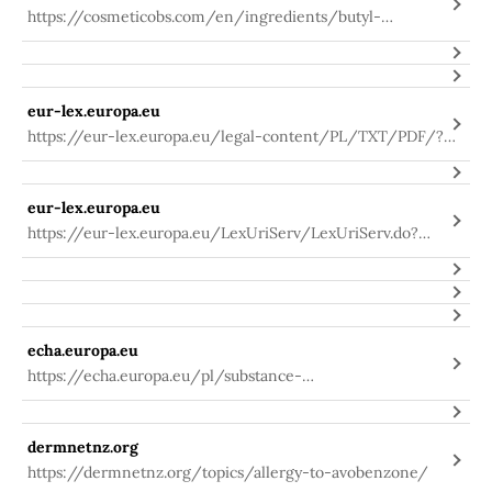
https://cosmeticobs.com/en/ingredients/butyl-
methoxydibenzoylmethane-671
eur-lex.europa.eu
https://eur-lex.europa.eu/legal-content/PL/TXT/PDF/?
uri=CELEX:32009R1223&from=PL
eur-lex.europa.eu
https://eur-lex.europa.eu/LexUriServ/LexUriServ.do?
uri=OJ:L:2006:097:0001:0528:PL:PDF
echa.europa.eu
https://echa.europa.eu/pl/substance-
information/-/substanceinfo/100.067.779
dermnetnz.org
https://dermnetnz.org/topics/allergy-to-avobenzone/