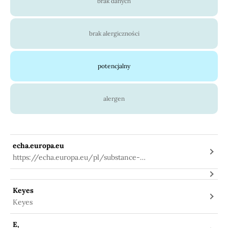
brak danych
brak alergiczności
potencjalny
alergen
echa.europa.eu
https://echa.europa.eu/pl/substance-
information/-/substanceinfo/100.067.779
Keyes
Keyes
E,