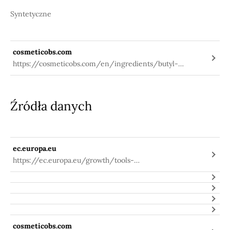
Syntetyczne
cosmeticobs.com
https://cosmeticobs.com/en/ingredients/butyl-
methoxydibenzoylmethane-671
Źródła danych
ec.europa.eu
https://ec.europa.eu/growth/tools-
databases/cosing/index.cfm?
fuseaction=search.details_v2&id=31713
cosmeticobs.com