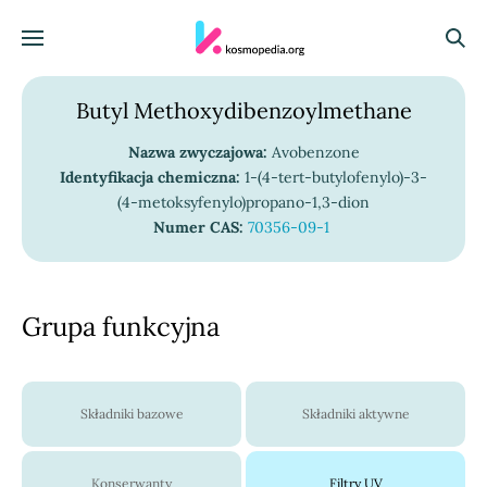
Skocz do treści
Menu
Szuka
Butyl Methoxydibenzoylmethane
Nazwa zwyczajowa:
Avobenzone
Identyfikacja chemiczna:
1-(4-tert-butylofenylo)-3-
(4-metoksyfenylo)propano-1,3-dion
Numer CAS:
70356-09-1
Grupa funkcyjna
Składniki bazowe
Składniki aktywne
Konserwanty
Filtry UV