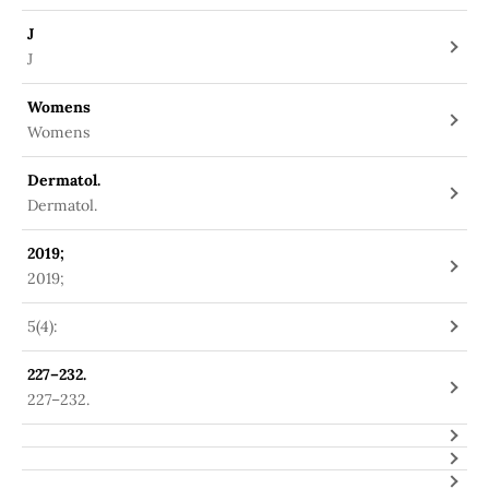
J
J
Womens
Womens
Dermatol.
Dermatol.
2019;
2019;
5(4):
227–232.
227–232.