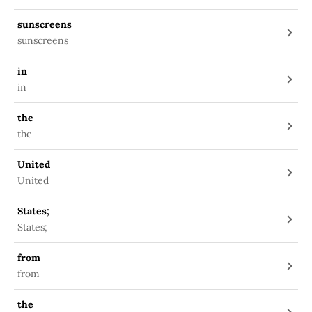
sunscreens
sunscreens
in
in
the
the
United
United
States;
States;
from
from
the