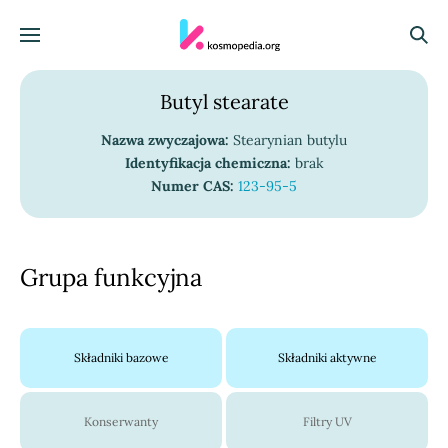
Skocz do treści
Menu
Szuka
Butyl stearate
Nazwa zwyczajowa:
Stearynian butylu
Identyfikacja chemiczna:
brak
Numer CAS:
123-95-5
Grupa funkcyjna
Składniki bazowe
Składniki aktywne
Konserwanty
Filtry UV