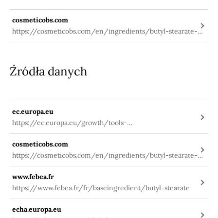
cosmeticobs.com
https://cosmeticobs.com/en/ingredients/butyl-stearate-
326
Źródła danych
ec.europa.eu
https://ec.europa.eu/growth/tools-
databases/cosing/index.cfm?
cosmeticobs.com
fuseaction=search.details_v2&id=74752
https://cosmeticobs.com/en/ingredients/butyl-stearate-
326
www.febea.fr
https://www.febea.fr/fr/baseingredient/butyl-stearate
echa.europa.eu