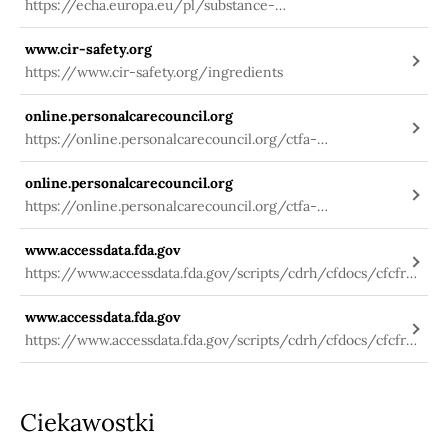
https://echa.europa.eu/pl/substance-
information/-/substanceinfo/100.004.243
www.cir-safety.org
https://www.cir-safety.org/ingredients
online.personalcarecouncil.org
https://online.personalcarecouncil.org/ctfa-
static/online/lists/cir-pdfs/pr189.pdf
online.personalcarecouncil.org
https://online.personalcarecouncil.org/ctfa-
static/online/lists/cir-pdfs/PRNS475.pdf
www.accessdata.fda.gov
https://www.accessdata.fda.gov/scripts/cdrh/cfdocs/cfcfr/
CFRSearch.cfm?fr=172.515&SearchTerm=butyl%20stearate
www.accessdata.fda.gov
https://www.accessdata.fda.gov/scripts/cdrh/cfdocs/cfcfr/
CFRSearch.cfm?fr=175.105&SearchTerm=butyl%20stearate
Ciekawostki