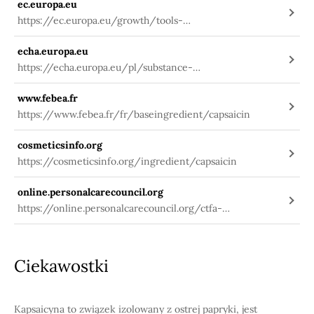
ec.europa.eu
https://ec.europa.eu/growth/tools-
databases/cosing/index.cfm?
echa.europa.eu
fuseaction=search.details_v2&id=74864
https://echa.europa.eu/pl/substance-
information/-/substanceinfo/100.006.337
www.febea.fr
https://www.febea.fr/fr/baseingredient/capsaicin
cosmeticsinfo.org
https://cosmeticsinfo.org/ingredient/capsaicin
online.personalcarecouncil.org
https://online.personalcarecouncil.org/ctfa-
static/online/lists/cir-pdfs/PRS319.pdf
Ciekawostki
Kapsaicyna to związek izolowany z ostrej papryki, jest