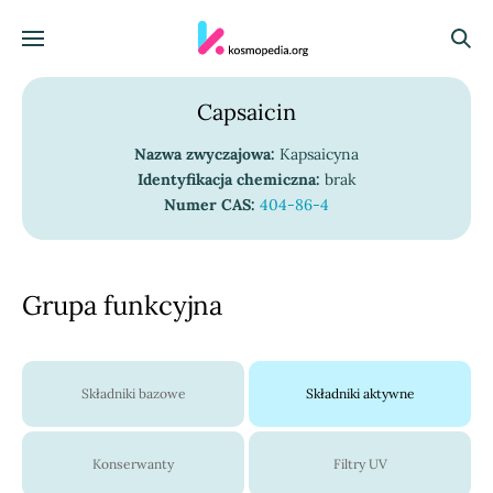
Skocz do treści
Menu
Szuka
Capsaicin
Nazwa zwyczajowa:
Kapsaicyna
Identyfikacja chemiczna:
brak
Numer CAS:
404-86-4
Grupa funkcyjna
Składniki bazowe
Składniki aktywne
Konserwanty
Filtry UV