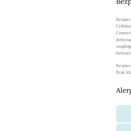
Bez
Bezpiec
Cellulo
Cosmeti
dotyczą
znajduj
farmace
Bezpiec
Brak kl
Aler