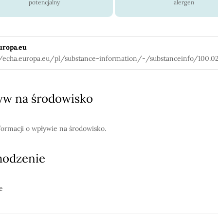
potencjalny
alergen
uropa.eu
//echa.europa.eu/pl/substance-information/-/substanceinfo/100.0
w na środowisko
formacji o wpływie na środowisko.
hodzenie
e