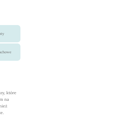
nty
pachowe
zy, które
ym na
nież
e.