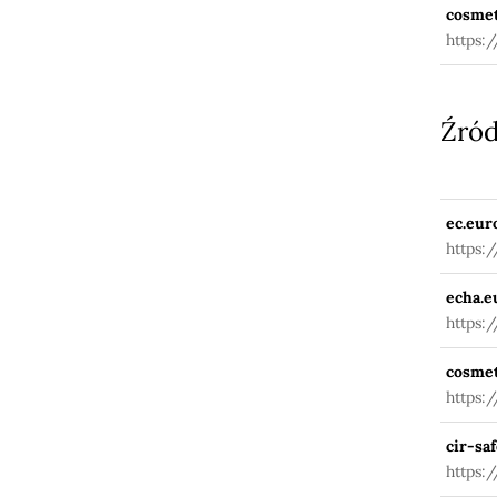
cosmet
https:
Źród
ec.eur
https:
fuseac
echa.e
https:
cosmet
https:
cir-saf
https:/