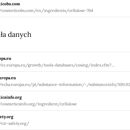
icobs.com
//cosmeticobs.com/en/ingredients/cellulose-764
ła danych
opa.eu
//ec.europa.eu/growth/tools-databases/cosing/index.cfm?
tion=search.details_v2&id=32480
uropa.eu
//echa.europa.eu/pl/substance-information/-/substanceinfo/100.0
icsinfo.org
//cosmeticsinfo.org/ingredient/cellulose
ety.org
/cir-safety.org/