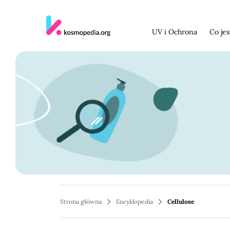
Skocz do treści
UV i Ochrona
Co je
Strona główna
Encyklopedia
Cellulose