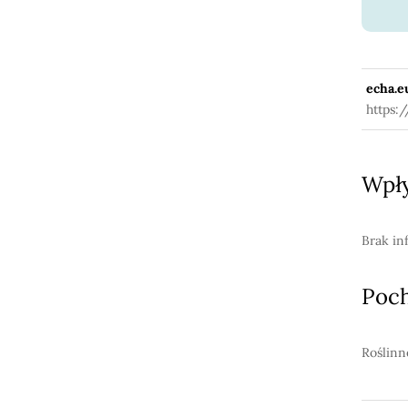
echa.e
https:
Wpły
Brak in
Poc
Roślinn