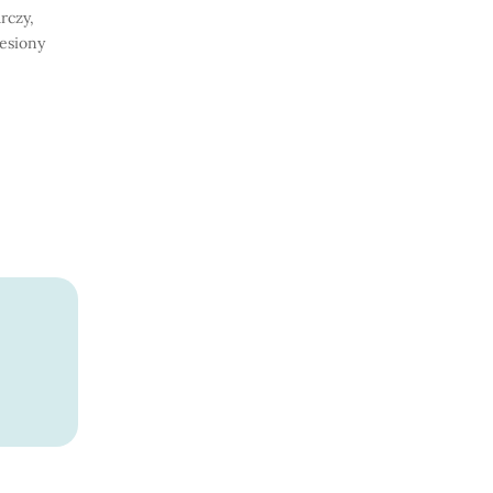
rczy,
iesiony