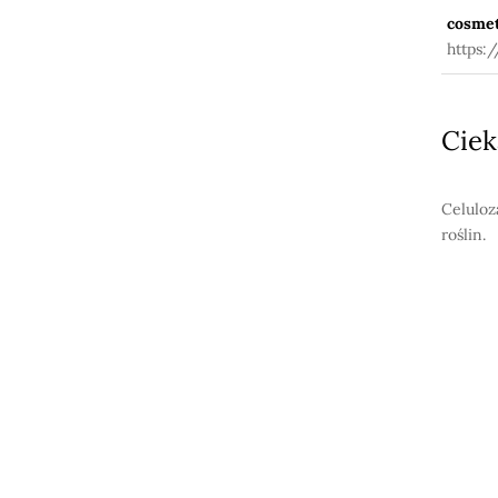
cosmet
https:
Ciek
Celuloz
roślin.