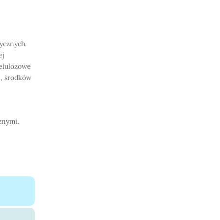
ycznych.
ej
celulozowe
i, środków
znymi.