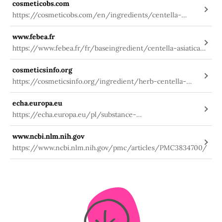
cosmeticobs.com
fuseaction=search.details_v2&id=75075
https://cosmeticobs.com/en/ingredients/centella-
asiatica-extract-432
www.febea.fr
https://www.febea.fr/fr/baseingredient/centella-asiatica-
extract
cosmeticsinfo.org
https://cosmeticsinfo.org/ingredient/herb-centella-
asiatica
echa.europa.eu
https://echa.europa.eu/pl/substance-
information/-/substanceinfo/100.076.008
www.ncbi.nlm.nih.gov
https://www.ncbi.nlm.nih.gov/pmc/articles/PMC3834700/