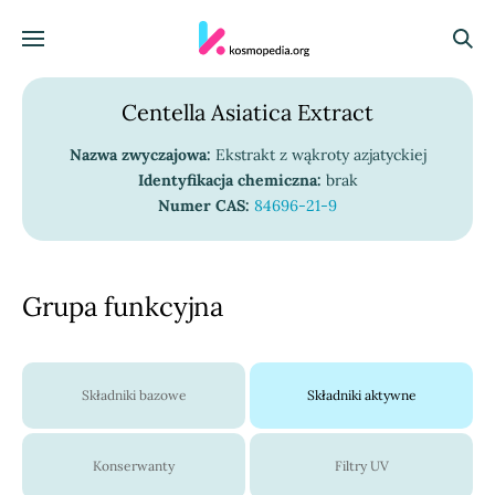
Skocz do treści
Menu
Szuka
Centella Asiatica Extract
Nazwa zwyczajowa:
Ekstrakt z wąkroty azjatyckiej
Identyfikacja chemiczna:
brak
Numer CAS:
84696-21-9
Grupa funkcyjna
Składniki bazowe
Składniki aktywne
Konserwanty
Filtry UV