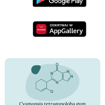
Cyamopsis tetragonoloba gum