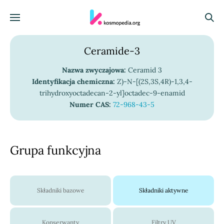
Skocz do treści
Menu
Szuka
Ceramide-3
Nazwa zwyczajowa:
Ceramid 3
Identyfikacja chemiczna:
Z)-N-[(2S,3S,4R)-1,3,4-
trihydroxyoctadecan-2-yl]octadec-9-enamid
Numer CAS:
72-968-43-5
Grupa funkcyjna
Składniki bazowe
Składniki aktywne
Konserwanty
Filtry UV