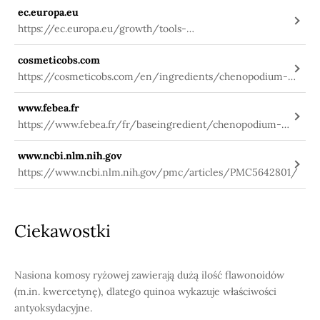
ec.europa.eu
https://ec.europa.eu/growth/tools-
databases/cosing/index.cfm?
cosmeticobs.com
fuseaction=search.details_v2&id=55303
https://cosmeticobs.com/en/ingredients/chenopodium-
quinoa-seed-extract-64
www.febea.fr
https://www.febea.fr/fr/baseingredient/chenopodium-
quinoa-seed-extract
www.ncbi.nlm.nih.gov
https://www.ncbi.nlm.nih.gov/pmc/articles/PMC5642801/
Ciekawostki
Nasiona komosy ryżowej zawierają dużą ilość flawonoidów
(m.in. kwercetynę), dlatego quinoa wykazuje właściwości
antyoksydacyjne.