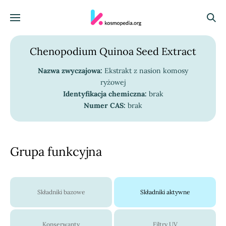
Skocz do treści
Menu
Szuka
Chenopodium Quinoa Seed Extract
Nazwa zwyczajowa:
Ekstrakt z nasion komosy
ryżowej
Identyfikacja chemiczna:
brak
Numer CAS:
brak
Grupa funkcyjna
Składniki bazowe
Składniki aktywne
Konserwanty
Filtry UV