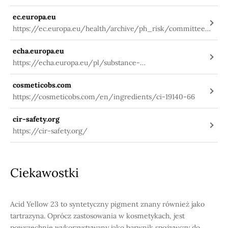
uri=CELEX:02009R1223-
ec.europa.eu
20191127&qid=1580984703912&from=PL
https://ec.europa.eu/health/archive/ph_risk/committees/
sccp/documents/out260_en.pdf
echa.europa.eu
https://echa.europa.eu/pl/substance-
information/-/substanceinfo/100.016.091
cosmeticobs.com
https://cosmeticobs.com/en/ingredients/ci-19140-66
cir-safety.org
https://cir-safety.org/
Ciekawostki
Acid Yellow 23 to syntetyczny pigment znany również jako
tartrazyna. Oprócz zastosowania w kosmetykach, jest
powszechnie wykorzystywany jako barwnik spożywczy do