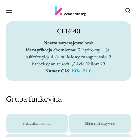
Skocz do treści
Menu
Szuka
CI 19140
Nazwa zwyczajowa:
brak
Identyfikacja chemiczna:
5-hydroksy-1-(4-
sulfofenylo)-4-(4-sulfofenyloazo)pirazolo-3
karboksylan trisodu / Acid Yellow 23
Numer CAS:
1934-21-0
Grupa funkcyjna
Składniki bazowe
Składniki aktywne