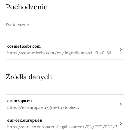
Pochodzenie
Syntetyczne
cosmeticobs.com
https://cosmeticobs.com/en/ingredients/ci-19140-66
Źródła danych
ec.europa.eu
https://ec.europa.eu/growth/tools-
databases/cosing/index.cfm?
eur-lex.europa.eu
fuseaction=search.details_v2&id=32737
https://eur-lex.europa.eu/legal-content/PL/TXT/PDF/?