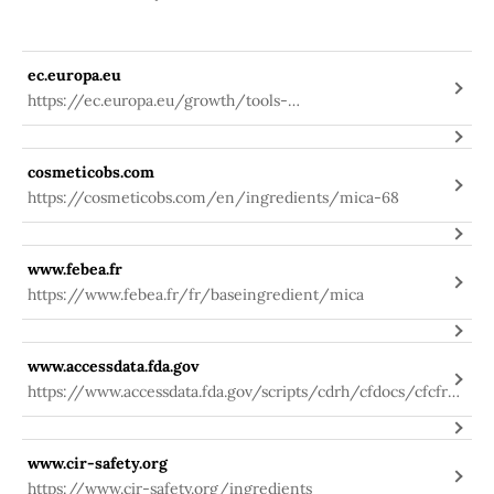
ec.europa.eu
https://ec.europa.eu/growth/tools-
databases/cosing/index.cfm?
fuseaction=search.details_v2&id=35360
cosmeticobs.com
https://cosmeticobs.com/en/ingredients/mica-68
www.febea.fr
https://www.febea.fr/fr/baseingredient/mica
www.accessdata.fda.gov
https://www.accessdata.fda.gov/scripts/cdrh/cfdocs/cfcfr/
CFRSearch.cfm?fr=73.2496&SearchTerm=mica
www.cir-safety.org
https://www.cir-safety.org/ingredients