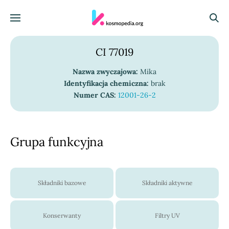
Skocz do treści
Menu
Szuka
CI 77019
Nazwa zwyczajowa:
Mika
Identyfikacja chemiczna:
brak
Numer CAS:
12001-26-2
Grupa funkcyjna
Składniki bazowe
Składniki aktywne
Konserwanty
Filtry UV