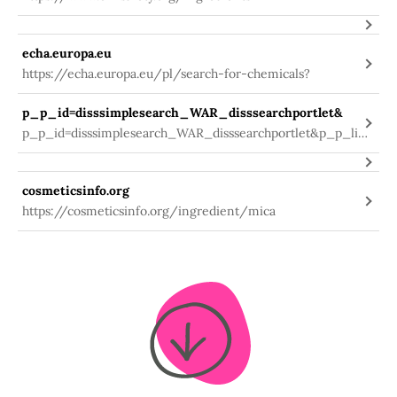
echa.europa.eu
https://echa.europa.eu/pl/search-for-chemicals?
p_p_id=disssimplesearch_WAR_disssearchportlet&
p_p_id=disssimplesearch_WAR_disssearchportlet&p_p_life
cycle=0&_disssimplesearch_WAR_disssearchportlet_search
Occurred=true&_disssimplesearch_WAR_disssearchportlet
cosmeticsinfo.org
_sessionCriteriaId=dissSimpleSearchSessionParam10140159
https://cosmeticsinfo.org/ingredient/mica
8364962909