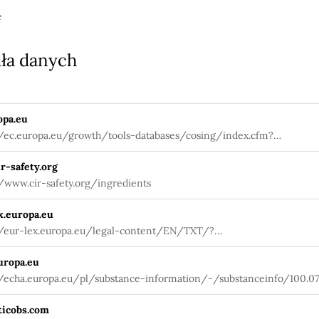
e
ła danych
opa.eu
//ec.europa.eu/growth/tools-databases/cosing/index.cfm?
tion=search.details_v2&id=75370
r-safety.org
//www.cir-safety.org/ingredients
x.europa.eu
//eur-lex.europa.eu/legal-content/EN/TXT/?
95447012557&uri=CELEX:32019D0701
uropa.eu
//echa.europa.eu/pl/substance-information/-/substanceinfo/100.07
icobs.com