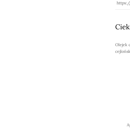
https:
Ciek
Olejek 
cejlońs
A