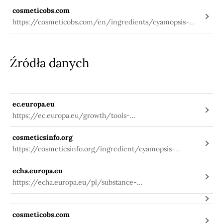
cosmeticobs.com
https://cosmeticobs.com/en/ingredients/cyamopsis-
tetragonoloba-gum-1142
Źródła danych
ec.europa.eu
https://ec.europa.eu/growth/tools-
databases/cosing/index.cfm?
cosmeticsinfo.org
fuseaction=search.details_v2&id=75398
https://cosmeticsinfo.org/ingredient/cyamopsis-
tetragonoloba-guar-gum
echa.europa.eu
https://echa.europa.eu/pl/substance-
information/-/substanceinfo/100.029.567
cosmeticobs.com