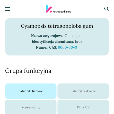
Skocz do treści
Menu
Szuka
Cyamopsis tetragonoloba gum
Nazwa zwyczajowa:
Guma guar
Identyfikacja chemiczna:
brak
Numer CAS:
9000-30-0
Grupa funkcyjna
Składniki bazowe
Składniki aktywne
Konserwanty
Filtry UV