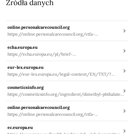
Źródła danych
online.personalcarecouncil.org
https://online.personalcarecouncil.org/ctfa-
static/online/lists/cir-pdfs/PRN475.pdf
echa.europa.eu
https://echa.europa.eu/pl/brief-
profile/-/briefprofile/100.001.409
eur-lex.europa.eu
https://eur-lex.europa.eu/legal-content/EN/TXT/?
uri=CELEX:02009R1223-20160812
cosmeticsinfo.org
https://cosmeticsinfo.org/ingredient/dimethyl-phthalate-
diethyl-phthalate-and-dibutyl-phthalate-0
online.personalcarecouncil.org
https://online.personalcarecouncil.org/ctfa-
static/online/lists/cir-pdfs/PR758.pdf
ec.europa.eu