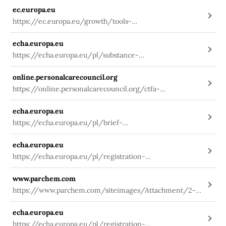
ec.europa.eu
https://ec.europa.eu/growth/tools-
databases/cosing/index.cfm?
echa.europa.eu
fuseaction=search.details_v2&id=33889
https://echa.europa.eu/pl/substance-
information/-/substanceinfo/100.043.308
online.personalcarecouncil.org
https://online.personalcarecouncil.org/ctfa-
static/online/lists/cir-pdfs/PR623.pdf
echa.europa.eu
https://echa.europa.eu/pl/brief-
profile/-/briefprofile/100.043.308
echa.europa.eu
https://echa.europa.eu/pl/registration-
dossier/-/registered-dossier/15935/9
www.parchem.com
https://www.parchem.com/siteimages/Attachment/2-
Ethylhexyl%20Oleate%20MSDS.pdf
echa.europa.eu
https://echa.europa.eu/pl/registration-