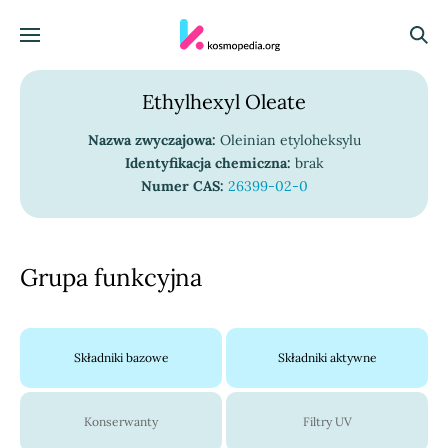
Skocz do treści
Menu
Szuka
Ethylhexyl Oleate
Nazwa zwyczajowa:
Oleinian etyloheksylu
Identyfikacja chemiczna:
brak
Numer CAS:
26399-02-0
Grupa funkcyjna
Składniki bazowe
Składniki aktywne
Konserwanty
Filtry UV