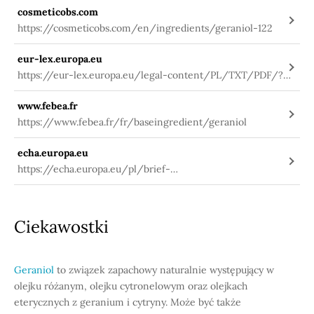
cosmeticobs.com
https://cosmeticobs.com/en/ingredients/geraniol-122
eur-lex.europa.eu
https://eur-lex.europa.eu/legal-content/PL/TXT/PDF/?
uri=CELEX:02009R1223-
www.febea.fr
20191127&qid=1580984703912&from=PL
https://www.febea.fr/fr/baseingredient/geraniol
echa.europa.eu
https://echa.europa.eu/pl/brief-
profile/-/briefprofile/100.003.071
Ciekawostki
Geraniol
to związek zapachowy naturalnie występujący w
olejku różanym, olejku cytronelowym oraz olejkach
eterycznych z geranium i cytryny. Może być także