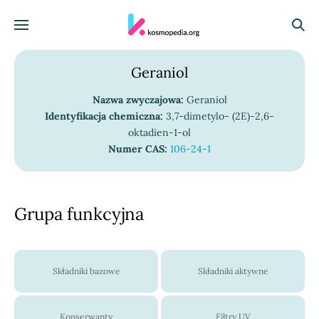
Skocz do treści
Menu
Szuka
Geraniol
Nazwa zwyczajowa:
Geraniol
Identyfikacja chemiczna:
3,7-dimetylo- (2E)-2,6-
oktadien-1-ol
Numer CAS:
106-24-1
Grupa funkcyjna
Składniki bazowe
Składniki aktywne
Konserwanty
Filtry UV