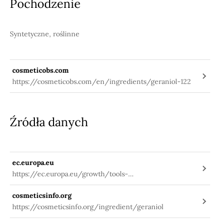
Pochodzenie
Syntetyczne, roślinne
cosmeticobs.com
https://cosmeticobs.com/en/ingredients/geraniol-122
Źródła danych
ec.europa.eu
https://ec.europa.eu/growth/tools-
databases/cosing/index.cfm?
cosmeticsinfo.org
fuseaction=search.details_v2&id=33991
https://cosmeticsinfo.org/ingredient/geraniol