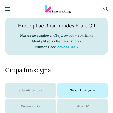
Skocz do treści
Menu
Szuka
Hippophae Rhamnoides Fruit Oil
Nazwa zwyczajowa:
Olej z owoców rokitnika
Identyfikacja chemiczna:
brak
Numer CAS:
225234-03-7
Grupa funkcyjna
Składniki bazowe
Składniki aktywne
Konserwanty
Filtry UV