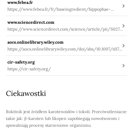
www.febea.fr
https://www.febea.fr/fr/baseingredient/hippophae-
rhamnoides-fruit-oil
www.sciencedirect.com
https://www.sciencedirect.com/science/article/pii/S0278
691509000684
aocs.onlinelibrary.wiley.com
https://aocs.onlinelibrary.wiley.com/doi/abs/10.1007/s11746
-006-1213-z
cir-safety.org
https://cir-safety.org/
Ciekawostki
Rokitnik jest źródłem karotenoidów i tokoli. Przeciwutleniacze
takie jak: β-karoten lub likopen zapobiegają nowotworom i
spowalniają procesy starzeniowe organizmu.