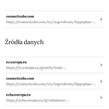
cosmeticobs.com
https://cosmeticobs.com/en/ingredients/hippophae-
rhamnoides-fruit-oil-1294
Źródła danych
ec.europa.eu
https://ec.europa.eu/growth/tools-
databases/cosing/index.cfm?
cosmeticobs.com
fuseaction=search.details_v2&id=82975
https://cosmeticobs.com/en/ingredients/hippophae-
rhamnoides-fruit-oil-1294
echa.europa.eu
https://echa.europa.eu/pl/substance-
information/-/substanceinfo/100.111.163