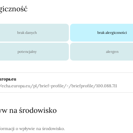
giczność
brak danych
brak alergiczności
potencjalny
alergen
uropa.eu
//echa.europa.eu/pl/brief-profile/-/briefprofile/100.088.711
w na środowisko
formacji o wpływie na środowisko.