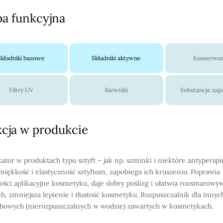
a funkcyjna
Składniki bazowe
Składniki aktywne
Konserwa
Filtry UV
Barwniki
Substancje za
cja w produkcie
kator w produktach typu sztyft – jak np. szminki i niektóre antyperspi
miękkość i elastyczność sztyftom, zapobiega ich kruszeniu. Poprawia
ości aplikacyjne kosmetyku, daje dobry poślizg i ułatwia rozsmarowy
ch, zmniejsza lepienie i tłustość kosmetyku. Rozpuszczalnik dla innych
bowych (nierozpuszczalnych w wodzie) zawartych w kosmetykach.