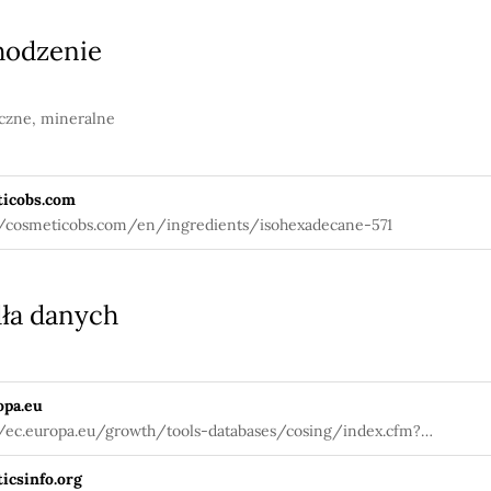
hodzenie
czne, mineralne
icobs.com
//cosmeticobs.com/en/ingredients/isohexadecane-571
ła danych
opa.eu
//ec.europa.eu/growth/tools-databases/cosing/index.cfm?
tion=search.details_v2&id=34654
icsinfo.org