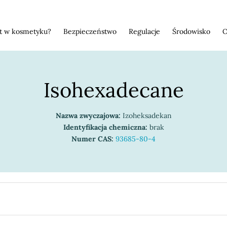
st w kosmetyku?
Bezpieczeństwo
Regulacje
Środowisko
O
Isohexadecane
Nazwa zwyczajowa:
Izoheksadekan
Identyfikacja chemiczna:
brak
Numer CAS:
93685-80-4