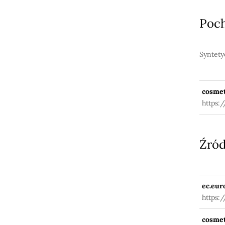
Poc
Syntety
cosmet
https:
Źród
ec.eur
https:
fuseac
cosmet