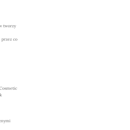
ów tworzy
, przez co
 Cosmetic
ik
cznymi