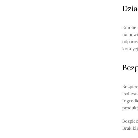
Dzia
Emolien
na powi
odparow
kondycj
Bez
Bezpiec
Isohexa
Ingredi
produkt
Bezpiec
Brak kl