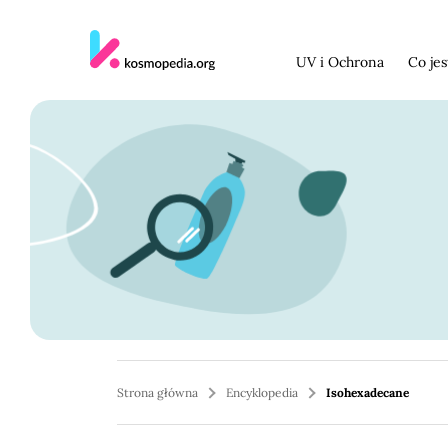
Skocz do treści
UV i Ochrona
Co je
Strona główna
Encyklopedia
Isohexadecane