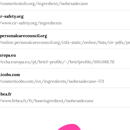
//cosmeticsinfo.org/ingredient/isohexadecane
r-safety.org
//www.cir-safety.org/ingredients
.personalcarecouncil.org
//online.personalcarecouncil.org/ctfa-static/online/lists/cir-pdfs/p
uropa.eu
//echa.europa.eu/pl/brief-profile/-/briefprofile/100.088.711
icobs.com
//cosmeticobs.com/en/ingredients/isohexadecane-571
bea.fr
//www.febea.fr/fr/baseingredient/isohexadecane