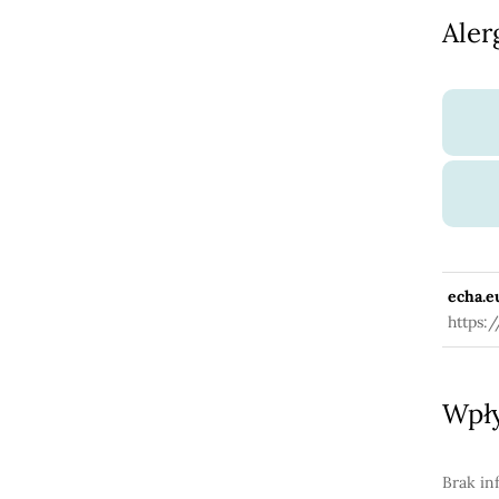
Aler
echa.e
https:
Wpły
Brak in