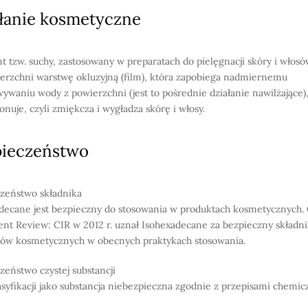
łanie kosmetyczne
t tzw. suchy, zastosowany w preparatach do pielęgnacji skóry i włos
erzchni warstwę okluzyjną (film), która zapobiega nadmiernemu
ywaniu wody z powierzchni (jest to pośrednie działanie nawilżające)
onuje, czyli zmiękcza i wygładza skórę i włosy.
pieczeństwo
zeństwo składnika
decane jest bezpieczny do stosowania w produktach kosmetycznych.
ent Review: CIR w 2012 r. uznał Isohexadecane za bezpieczny składn
ów kosmetycznych w obecnych praktykach stosowania.
zeństwo czystej substancji
asyfikacji jako substancja niebezpieczna zgodnie z przepisami chemi