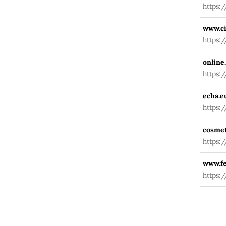
https:
www.ci
https:
online
https:
echa.e
https:
cosmet
https:
www.fe
https: