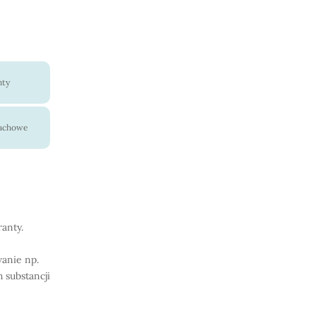
nty
pachowe
ranty.
wanie np.
 substancji