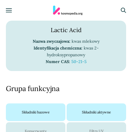
Skocz do treści
Menu
Szuka
Lactic Acid
Nazwa zwyczajowa:
kwas mlekowy
Identyfikacja chemiczna:
kwas 2-
hydroksypropanowy
Numer CAS:
50-21-5
Grupa funkcyjna
Składniki bazowe
Składniki aktywne
Konserwanty
Filtry UV