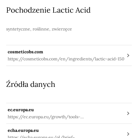
Pochodzenie Lactic Acid
syntetyczne, roślinne, zwierzęce
cosmeticobs.com
https://cosmeticobs.com/en/ingredients/lactic-acid-150
Źródła danych
ec.europa.eu
https://ec.europa.eu/growth/tools-
databases/cosing/index.cfm?
echa.europa.eu
fuseaction=search.details_v2&id=34809
https://echa.europa.eu/pl/brief-