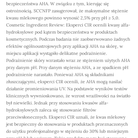
bezpieczeństwa AHA. W związku z tym, kierując się
ostrożnością, SCCNFP zasugerował, że maksymalne stężenie
kwasu mlekowego powinno wynosić 2,5% przy pH ≥ 5,0.
Cosmetic Ingredient Review: Eksperci CIR ocenili kwasy alfa-
hydroksylowe pod kątem bezpieczeństwa w produktach
kosmetycznych. Podczas badania nie zaobserwowano żadnych
efektów ogólnoustrojowych przy aplikacji AHA na skórę, w
miejscu aplikacji wystąpiło delikatne podrażnienie.
Podrażnienie skóry wzrastało wraz ze stężeniem użytych AHA
przy danym pH. Przy danym stężeniu AHA, a ze spadkiem pH
podrażnienie narastało. Ponieważ AHA są składnikami
złuszczającymi, eksperci CIR ocenili, że AHA mogą nasilać
działanie promieniowania UV. Na podstawie wyników testów
klinicznych wywnioskowano, że wzrost wrażliwości na światło
był niewielki. Jednak przy stosowaniu kwasów alfa-
hydroksylowych zaleca się stosowanie filtrów
przeciwsłonecznych. Eksperci CIR uznali, że kwas mlekowy
jest bezpieczny do stosowania w produktach przeznaczonych
do użytku profesjonalnego w stężeniu do 30% lub mniejszym