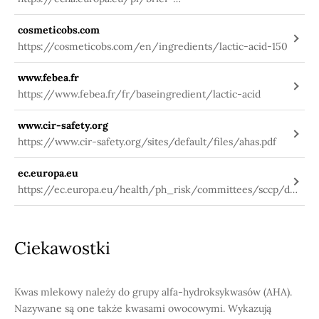
profile/-/briefprofile/100.000.017
cosmeticobs.com
https://cosmeticobs.com/en/ingredients/lactic-acid-150
www.febea.fr
https://www.febea.fr/fr/baseingredient/lactic-acid
www.cir-safety.org
https://www.cir-safety.org/sites/default/files/ahas.pdf
ec.europa.eu
https://ec.europa.eu/health/ph_risk/committees/sccp/do
cuments/out284_en.pdf„Chemiapiękna”M.Molski
Ciekawostki
Kwas mlekowy należy do grupy alfa-hydroksykwasów (AHA).
Nazywane są one także kwasami owocowymi. Wykazują