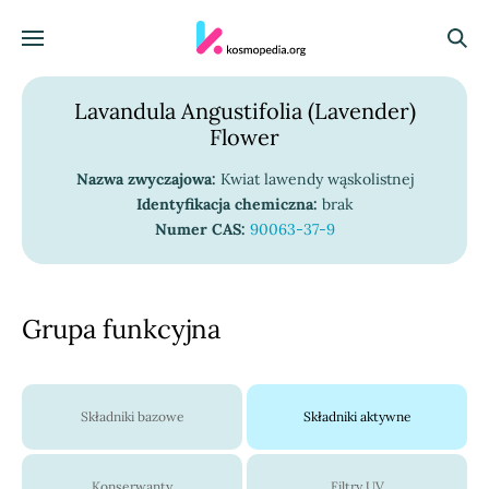
Skocz do treści
Menu
Szuka
Lavandula Angustifolia (Lavender)
Flower
Nazwa zwyczajowa:
Kwiat lawendy wąskolistnej
Identyfikacja chemiczna:
brak
Numer CAS:
90063-37-9
Grupa funkcyjna
Składniki bazowe
Składniki aktywne
Konserwanty
Filtry UV