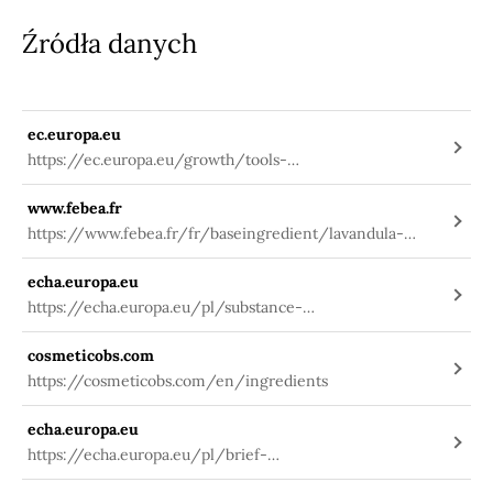
Źródła danych
ec.europa.eu
https://ec.europa.eu/growth/tools-
databases/cosing/index.cfm?
www.febea.fr
fuseaction=search.details_v2&id=57057
https://www.febea.fr/fr/baseingredient/lavandula-
angustifolia-flower
echa.europa.eu
https://echa.europa.eu/pl/substance-
information/-/substanceinfo/100.081.783
cosmeticobs.com
https://cosmeticobs.com/en/ingredients
echa.europa.eu
https://echa.europa.eu/pl/brief-
profile/-/briefprofile/100.081.783