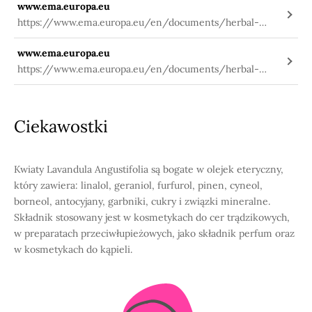
www.ema.europa.eu
https://www.ema.europa.eu/en/documents/herbal-
report/draft-assessment-report-lavandula-angustifolia-
www.ema.europa.eu
mill-aetheroleum-lavandula-angustifolia-mill-flos_en.pdf
https://www.ema.europa.eu/en/documents/herbal-
report/final-assessment-report-lavandula-angustifolia-
miller-aetheroleum-lavandula-angustifolia-miller-
flos_en.pdf
Ciekawostki
Kwiaty Lavandula Angustifolia są bogate w olejek eteryczny,
który zawiera: linalol, geraniol, furfurol, pinen, cyneol,
borneol, antocyjany, garbniki, cukry i związki mineralne.
Składnik stosowany jest w kosmetykach do cer trądzikowych,
w preparatach przeciwłupieżowych, jako składnik perfum oraz
w kosmetykach do kąpieli.