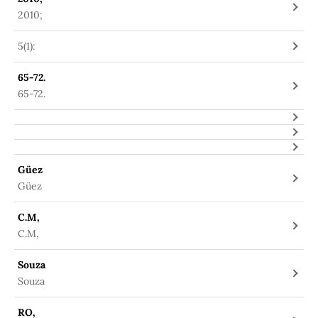
2010;
5(1):
65-72.
65-72.
Güez
Güez
C.M,
C.M,
Souza
Souza
RO,