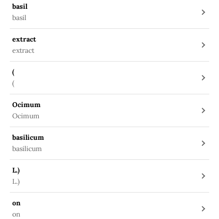
basil
basil
extract
extract
(
(
Ocimum
Ocimum
basilicum
basilicum
L.)
L.)
on
on