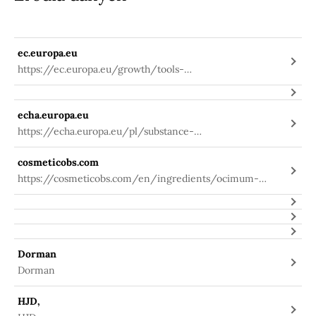
ec.europa.eu
https://ec.europa.eu/growth/tools-
databases/cosing/index.cfm?
fuseaction=search.details_v2&id=82774
echa.europa.eu
https://echa.europa.eu/pl/substance-
information/-/substanceinfo/100.076.245
cosmeticobs.com
https://cosmeticobs.com/en/ingredients/ocimum-
basilicum-extract-3622
Dorman
Dorman
HJD,