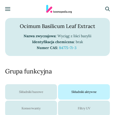
Skocz do treści
Menu
Szuka
Ocimum Basilicum Leaf Extract
Nazwa zwyczajowa:
Wyciąg z liści bazylii
Identyfikacja chemiczna:
brak
Numer CAS:
84775-71-3
Grupa funkcyjna
Składniki bazowe
Składniki aktywne
Konserwanty
Filtry UV