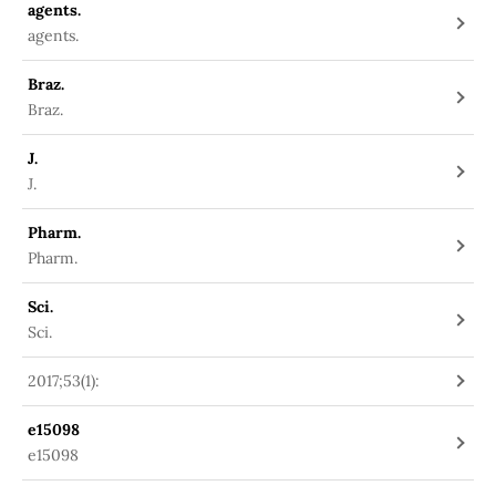
agents.
agents.
Braz.
Braz.
J.
J.
Pharm.
Pharm.
Sci.
Sci.
2017;53(1):
e15098
e15098