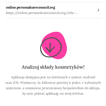
information/-/substanceinfo/100.041.080
online.personalcarecouncil.org
https://online.personalcarecouncil.org/ctfa-
static/online/lists/cir-pdfs/PR623.pdf
Analizuj składy kosmetyków!
Aplikacja dostępna jest na telefonach z system Android
oraz iOS. Wystarczy, że klikniesz poniżej w jeden z wybranych
systemów, a zostaniesz przeniesiony bezpośrednio do sklepu,
by móc pobrać aplikację na swój telefon.