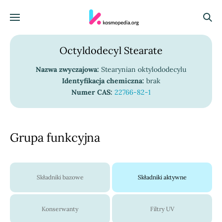
Skocz do treści
Menu
Szuka
Octyldodecyl Stearate
Nazwa zwyczajowa:
Stearynian oktylododecylu
Identyfikacja chemiczna:
brak
Numer CAS:
22766-82-1
Grupa funkcyjna
Składniki bazowe
Składniki aktywne
Konserwanty
Filtry UV