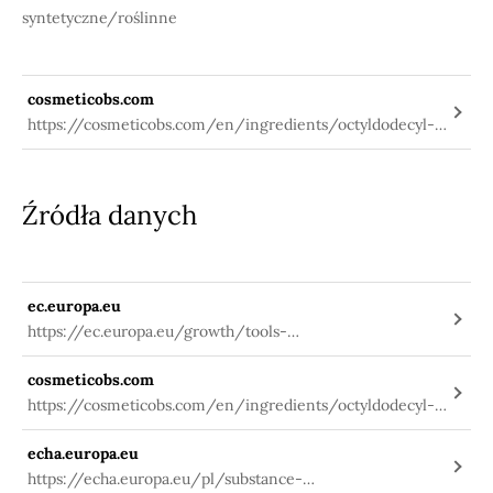
syntetyczne/roślinne
cosmeticobs.com
https://cosmeticobs.com/en/ingredients/octyldodecyl-
stearate-3609
Źródła danych
ec.europa.eu
https://ec.europa.eu/growth/tools-
databases/cosing/index.cfm?
cosmeticobs.com
fuseaction=search.details_v2&id=77795
https://cosmeticobs.com/en/ingredients/octyldodecyl-
stearate-3609
echa.europa.eu
https://echa.europa.eu/pl/substance-