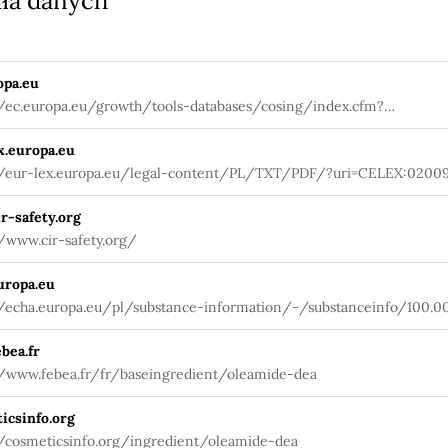
ła danych
opa.eu
//ec.europa.eu/growth/tools-databases/cosing/index.cfm?
tion=search.details_v2&id=35649
x.europa.eu
//eur-lex.europa.eu/legal-content/PL/TXT/PDF/?uri=CELEX:0200
27&qid=1580984703912&from=PL
r-safety.org
//www.cir-safety.org/
uropa.eu
//echa.europa.eu/pl/substance-information/-/substanceinfo/100.0
bea.fr
//www.febea.fr/fr/baseingredient/oleamide-dea
icsinfo.org
//cosmeticsinfo.org/ingredient/oleamide-dea