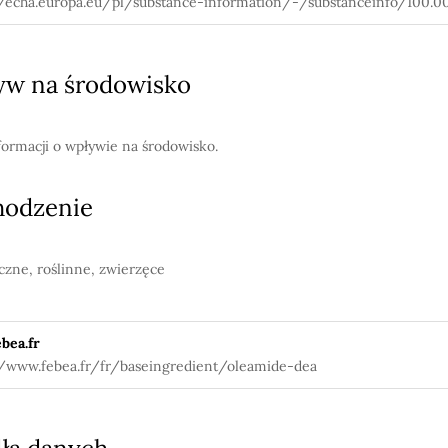
//echa.europa.eu/pl/substance-information/-/substanceinfo/100.0
w na środowisko
formacji o wpływie na środowisko.
hodzenie
czne, roślinne, zwierzęce
bea.fr
//www.febea.fr/fr/baseingredient/oleamide-dea