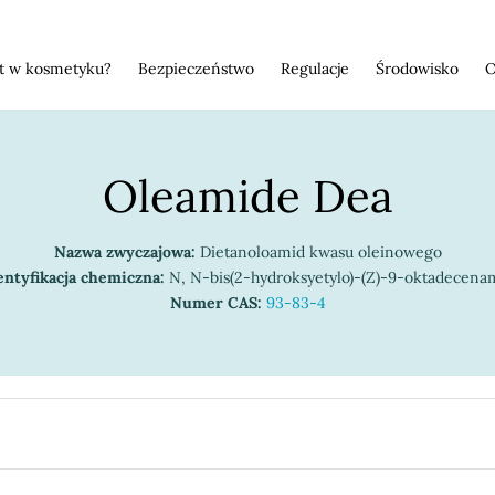
st w kosmetyku?
Bezpieczeństwo
Regulacje
Środowisko
O
Oleamide Dea
Nazwa zwyczajowa:
Dietanoloamid kwasu oleinowego
entyfikacja chemiczna:
N, N-bis(2-hydroksyetylo)-(Z)-9-oktadecena
Numer CAS:
93-83-4