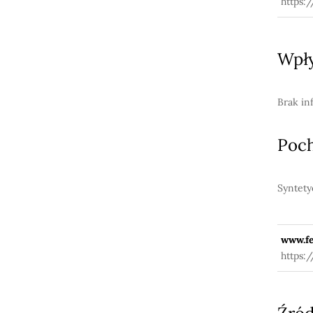
https:
Wpły
Brak in
Poc
Syntety
www.fe
https: