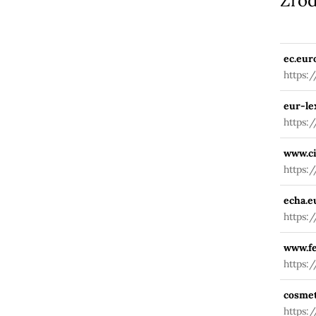
Źród
ec.eur
https:
fuseac
eur-le
https:
201911
www.ci
https:
echa.e
https:
www.fe
https:
cosmet
https: