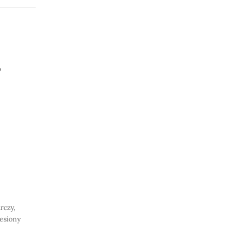
o
rczy,
iesiony