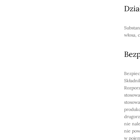
Dzia
Substan
włosa, 
Bez
Bezpiec
Składni
Rozporz
stosowa
stosowa
produkc
drugorz
nie nal
nie pow
w pojem