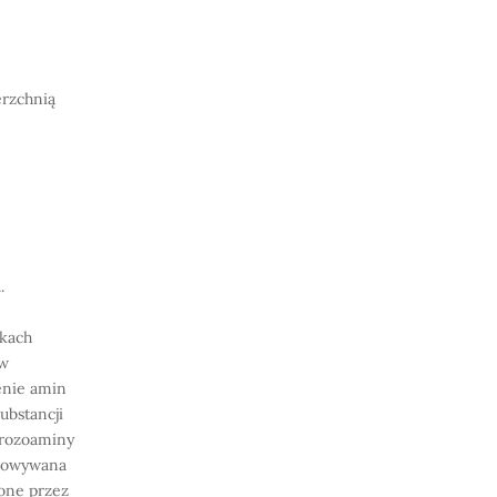
erzchnią
.
nkach
 w
enie amin
ubstancji
trozoaminy
chowywana
ione przez