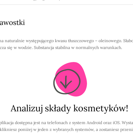
awostki
a naturalnie występującego kwasu tłuszczowego – oleinowego. Słab
cza się w wodzie. Substancja stabilna w normalnych warunkach.
Analizuj składy kosmetyków!
plikacja dostępna jest na telefonach z system Android oraz iOS. Wysta
klikniesz poniżej w jeden z wybranych systemów, a zostaniesz przen