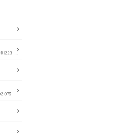
9R1223-
02.075