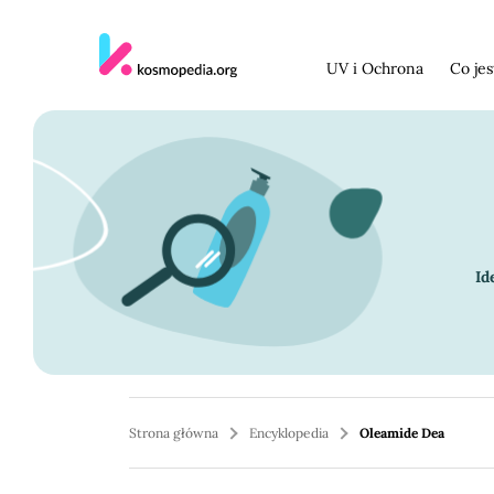
Skocz do treści
UV i Ochrona
Co je
Id
Strona główna
Encyklopedia
Oleamide Dea