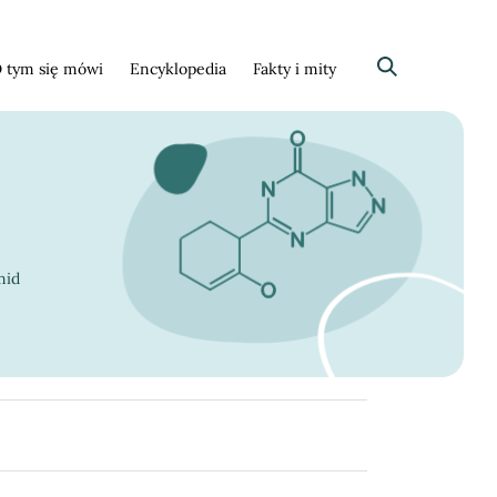
 tym się mówi
Encyklopedia
Fakty i mity
Szukaj
mid