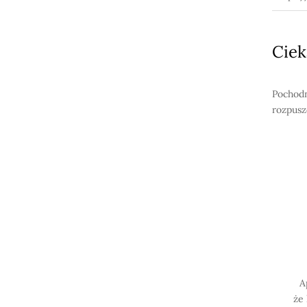
Ciek
Pochodn
rozpusz
A
że 