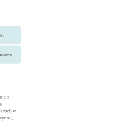
nty
pachowe
nie z
a
kości) w
czynne,