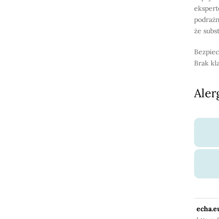
ekspert
podrażn
że subs
Bezpiec
Brak kl
Aler
echa.e