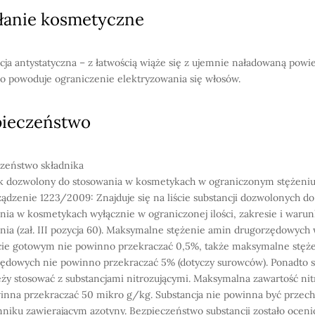
łanie kosmetyczne
cja antystatyczna – z łatwością wiąże się z ujemnie naładowaną powi
co powoduje ograniczenie elektryzowania się włosów.
pieczeństwo
zeństwo składnika
k dozwolony do stosowania w kosmetykach w ograniczonym stężeniu
ądzenie 1223/2009: Znajduje się na liście substancji dozwolonych do
nia w kosmetykach wyłącznie w ograniczonej ilości, zakresie i waru
nia (zał. III pozycja 60). Maksymalne stężenie amin drugorzędowych
ie gotowym nie powinno przekraczać 0,5%, także maksymalne stęż
ędowych nie powinno przekraczać 5% (dotyczy surowców). Ponadto s
eży stosować z substancjami nitrozującymi. Maksymalna zawartość ni
inna przekraczać 50 mikro g/kg. Substancja nie powinna być prze
niku zawierającym azotyny. Bezpieczeństwo substancji zostało ocen