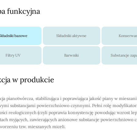
a funkcyjna
Składniki bazowe
Składniki aktywne
Konserwa
Filtry UV
Barwniki
Substancje za
cja w produkcie
cja pianotwórcza, stabilizująca i poprawiająca jakość piany w mieszani
ymi substancjami powierzchniowo czynnymi. Pełni rolę modyfikator
ości reologicznych (czyli poprawia konsystencję powodując wzrost lep
tach myjących, zawierających anionowe substancje powierzchniowo 
tworzeniu tzw. mieszanych miceli.