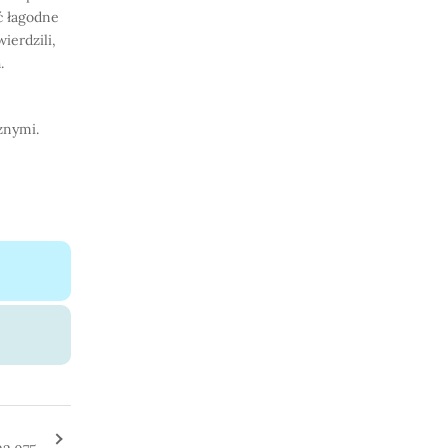
ć łagodne
ierdzili,
.
znymi.