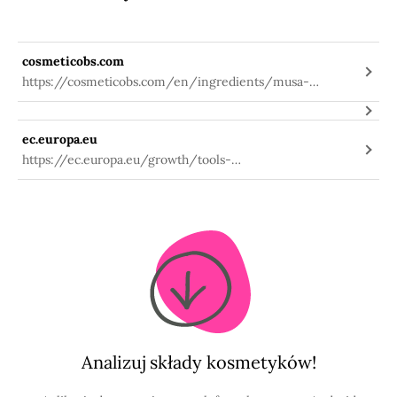
cosmeticobs.com
https://cosmeticobs.com/en/ingredients/musa-
paradisiaca-fruit-juice-3740
ec.europa.eu
https://ec.europa.eu/growth/tools-
databases/cosing/index.cfm?
fuseaction=search.details_v2&id=88049
Analizuj składy kosmetyków!