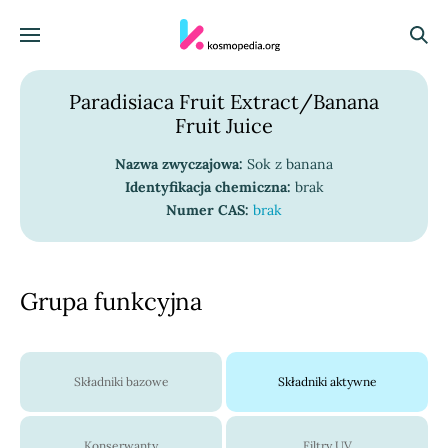
Skocz do treści
Menu
Szuka
Paradisiaca Fruit Extract/Banana
Fruit Juice
Nazwa zwyczajowa:
Sok z banana
Identyfikacja chemiczna:
brak
Numer CAS:
brak
Grupa funkcyjna
Składniki bazowe
Składniki aktywne
Konserwanty
Filtry UV