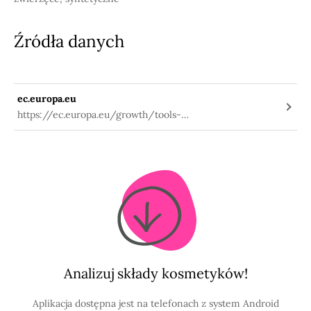
Źródła danych
ec.europa.eu
https://ec.europa.eu/growth/tools-
databases/cosing/index.cfm?
fuseaction=search.details_v2&id=77110
Analizuj składy kosmetyków!
Aplikacja dostępna jest na telefonach z system Android