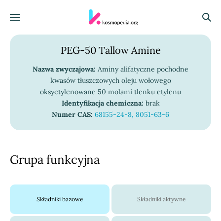
Skocz do treści
Menu
Szuka
PEG-50 Tallow Amine
Nazwa zwyczajowa:
Aminy alifatyczne pochodne
kwasów tłuszczowych oleju wołowego
oksyetylenowane 50 molami tlenku etylenu
Identyfikacja chemiczna:
brak
Numer CAS:
68155-24-8, 8051-63-6
Grupa funkcyjna
Składniki bazowe
Składniki aktywne