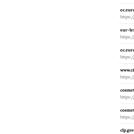
ec.eur
https:
fuseac
eur-le
https:
201911
ec.eur
https:
#frag
www.ci
https:
cosmet
https:
cosmet
https:
clp.gov