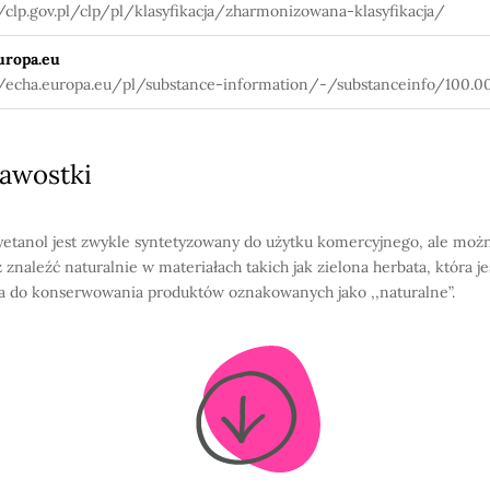
//clp.gov.pl/clp/pl/klasyfikacja/zharmonizowana-klasyfikacja/
uropa.eu
//echa.europa.eu/pl/substance-information/-/substanceinfo/100.00
awostki
etanol jest zwykle syntetyzowany do użytku komercyjnego, ale moż
 znaleźć naturalnie w materiałach takich jak zielona herbata, która je
 do konserwowania produktów oznakowanych jako ,,naturalne”.