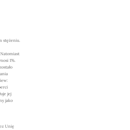
 stężeniu.
 Natomiast
nosi 1%.
zostało
ania
iew:
erci
je jej
ny jako
zez Unię