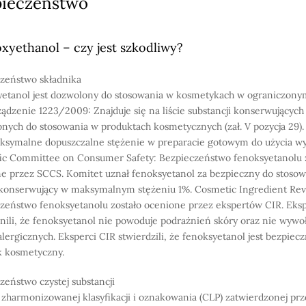
pieczeństwo
xyethanol – czy jest szkodliwy?
zeństwo składnika
etanol jest dozwolony do stosowania w kosmetykach w ograniczonym
ądzenie 1223/2009: Znajduje się na liście substancji konserwujących
nych do stosowania w produktach kosmetycznych (zał. V pozycja 29).
ksymalne dopuszczalne stężenie w preparacie gotowym do użycia wy
fic Committee on Consumer Safety: Bezpieczeństwo fenoksyetanolu 
e przez SCCS. Komitet uznał fenoksyetanol za bezpieczny do stosow
konserwujący w maksymalnym stężeniu 1%. Cosmetic Ingredient Rev
zeństwo fenoksyetanolu zostało ocenione przez ekspertów CIR. Eksp
ili, że fenoksyetanol nie powoduje podrażnień skóry oraz nie wywołu
 alergicznych. Eksperci CIR stwierdzili, że fenoksyetanol jest bezpiecz
k kosmetyczny.
zeństwo czystej substancji
zharmonizowanej klasyfikacji i oznakowania (CLP) zatwierdzonej pr