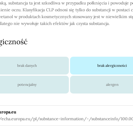
ską, substancja ta jest szkodliwa w przypadku połknięcia i powoduje
enie oczu. Klasyfikacja CLP odnosi się tylko do substancji w postaci c
etanol w produktach kosmetycznych stosowany jest w niewielkim st
dlatego nie wywołuje takich efektów jak czysta substancja.
giczność
brak danych
brak alergiczności
potencjalny
alergen
uropa.eu
//echa.europa.eu/pl/substance-information/-/substanceinfo/100.00