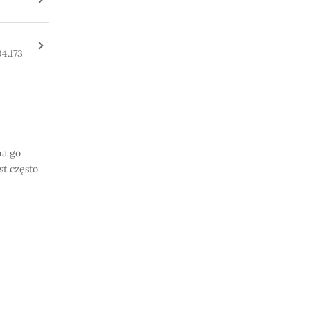
4.173
na go
st często