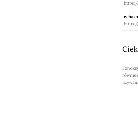
https:
echa.e
https:
Ciek
Fenoksy
również
używana