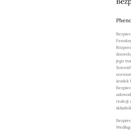
Bez
Pheno
Bezpiec
Fenoksy
Rozporz
dozwolo
jego ma
Scienti
ocenion
środek 
Bezpiec
udowodn
reakcji
składni
Bezpiec
Według 