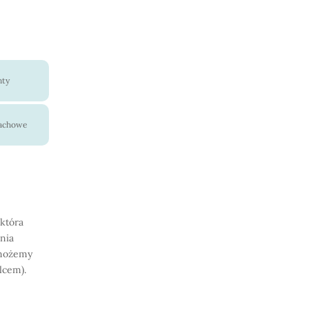
nty
pachowe
która
nia
 możemy
lcem).