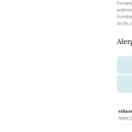
Europej
podrażni
Fenoksy
do 1%, 
Aler
echa.e
https: