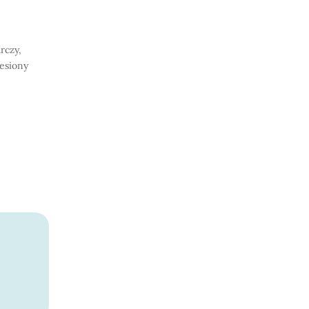
rczy,
iesiony