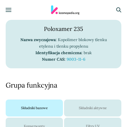
Skocz do treści
Menu
Szuka
Poloxamer 235
Nazwa zwyczajowa:
Kopolimer blokowy tlenku
etylenu i tlenku propylenu
Identyfikacja chemiczna:
brak
Numer CAS:
9003-11-6
Grupa funkcyjna
Składniki bazowe
Składniki aktywne
Konserwanty
Filtry UV