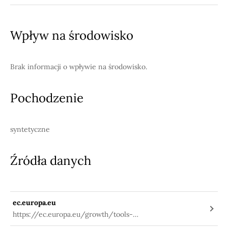
information/-/substanceinfo/100.118.740
Wpływ na środowisko
Brak informacji o wpływie na środowisko.
Pochodzenie
syntetyczne
Źródła danych
ec.europa.eu
https://ec.europa.eu/growth/tools-
databases/cosing/index.cfm?