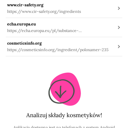
www.cir-safety.org
fuseaction=search.details_v2&id=80141
https://www.cir-safety.org/ingredients
echa.europa.eu
https://echa.europa.eu/pl/substance-
information/-/substanceinfo/100.118.740
cosmeticsinfo.org
https://cosmeticsinfo.org/ingredient/poloxamer-235
Analizuj składy kosmetyków!
Aplikacja dostępna jest na telefonach z system Android