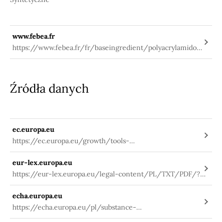
www.febea.fr
https://www.febea.fr/fr/baseingredient/polyacrylamidome
thyl-benzylidene-camphor
Źródła danych
ec.europa.eu
https://ec.europa.eu/growth/tools-
databases/cosing/index.cfm?
eur-lex.europa.eu
fuseaction=search.details_v2&id=36688
https://eur-lex.europa.eu/legal-content/PL/TXT/PDF/?
uri=CELEX:02009R1223-
echa.europa.eu
20191127&qid=1580984703912&from=PL
https://echa.europa.eu/pl/substance-
information/-/substanceinfo/100.297.749