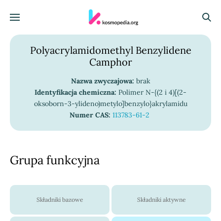
Skocz do treści
Menu
Szuka
Polyacrylamidomethyl Benzylidene
Camphor
Nazwa zwyczajowa:
brak
Identyfikacja chemiczna:
Polimer N-{(2 i 4)[(2-
oksoborn-3-ylideno)metylo]benzylo}akrylamidu
Numer CAS:
113783-61-2
Grupa funkcyjna
Składniki bazowe
Składniki aktywne