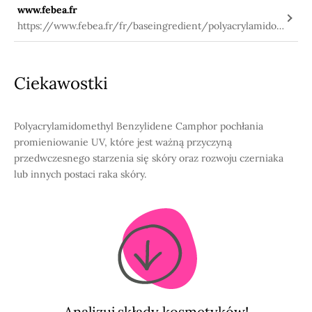
www.febea.fr
https://www.febea.fr/fr/baseingredient/polyacrylamidome
thyl-benzylidene-camphor
Ciekawostki
Polyacrylamidomethyl Benzylidene Camphor pochłania
promieniowanie UV, które jest ważną przyczyną
przedwczesnego starzenia się skóry oraz rozwoju czerniaka
lub innych postaci raka skóry.
Analizuj składy kosmetyków!