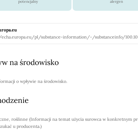
potencjalny
alergen
uropa.eu
//echa.europa.eu/pl/substance-information/-/substanceinfo/100.10
w na środowisko
formacji o wpływie na środowisko.
hodzenie
czne, roślinne (Informacji na temat użycia surowca w konkretnym p
szukać u producenta.)