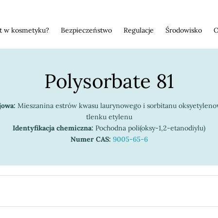
st w kosmetyku?
Bezpieczeństwo
Regulacje
Środowisko
O
Polysorbate 81
jowa:
Mieszanina estrów kwasu laurynowego i sorbitanu oksyetylen
tlenku etylenu
Identyfikacja chemiczna:
Pochodna poli(oksy-1,2-etanodiylu)
Numer CAS:
9005-65-6