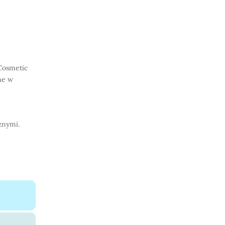
 Cosmetic
ne w
znymi.