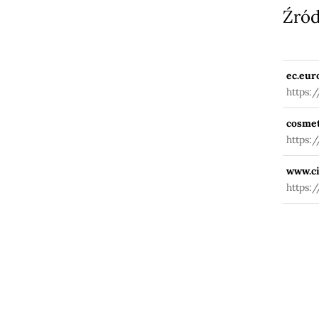
Źród
ec.eur
https:
fuseac
cosmet
https:
www.ci
https: