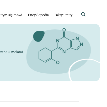
 tym się mówi
Encyklopedia
Fakty i mity
Szukaj
owana 5 molami