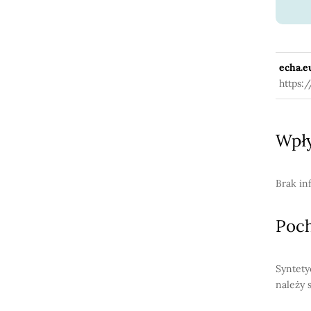
echa.e
https:
Wpły
Brak in
Poc
Syntety
należy 