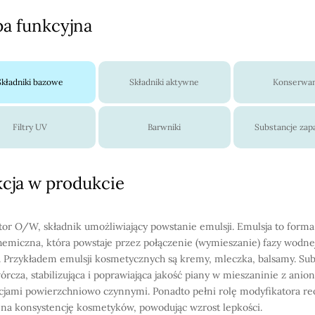
a funkcyjna
Składniki bazowe
Składniki aktywne
Konserwa
Filtry UV
Barwniki
Substancje za
cja w produkcie
or O/W, składnik umożliwiający powstanie emulsji. Emulsja to forma
hemiczna, która powstaje przez połączenie (wymieszanie) fazy wodnej
. Przykładem emulsji kosmetycznych są kremy, mleczka, balsamy. Sub
órcza, stabilizująca i poprawiająca jakość piany w mieszaninie z ani
cjami powierzchniowo czynnymi. Ponadto pełni rolę modyfikatora reo
na konsystencję kosmetyków, powodując wzrost lepkości.