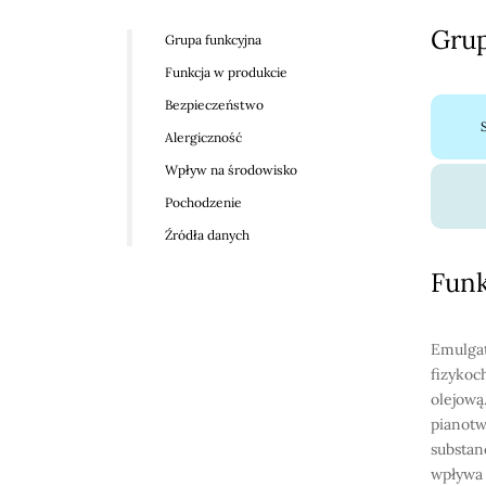
Grup
Grupa funkcyjna
Funkcja w produkcie
Bezpieczeństwo
Alergiczność
Wpływ na środowisko
Pochodzenie
Źródła danych
Funk
Emulgat
fizykoc
olejową
pianotw
substan
wpływa 