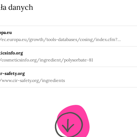
ła danych
opa.eu
//ec.europa.eu/growth/tools-databases/cosing/index.cfm?
tion=search.details_v2&id=79326
icsinfo.org
//cosmeticsinfo.org/ingredient/polysorbate-81
r-safety.org
//www.cir-safety.org/ingredients