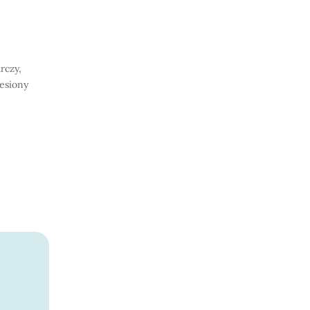
rczy,
iesiony