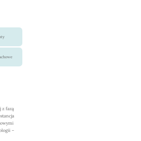
nty
pachowe
 z fazą
stancja
onowymi
logii –