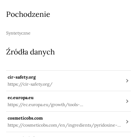
Pochodzenie
Syntetyczne
Źródła danych
cir-safety.org
https://cir-safety.org/
ec.europa.eu
https://ec.europa.eu/growth/tools-
databases/cosing/index.cfm?
cosmeticobs.com
fuseaction=search.details_v2&id=79139
https://cosmeticobs.com/en/ingredients/pyridoxine-
cyclic-phosphate-3753