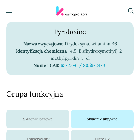
Skocz do treści
Menu
Szuka
Pyridoxine
Nazwa zwyczajowa:
Pirydoksyna, witamina B6
Identyfikacja chemiczna:
4,5-Bis(hydroxymethyl)-2-
methylpyridin-3-ol
Numer CAS:
65-23-6 / 8059-24-3
Grupa funkcyjna
Składniki bazowe
Składniki aktywne
Konserwanty
Filtry UV