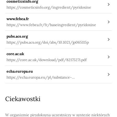
cosmeticsinfo.org
https://cosmeticsinfo.org/ingredient/pyridoxine
www.febea.fr
https://www.febea.fr/fr/baseingredient/pyridoxine
pubs.acs.org
https://pubs.acs.org/doi/abs/10.1021/jp065115p
core.ac.uk
https://core.ac.uk/download/pdf/82175271.pdf
echa.europa.eu
https://echa.europa.eu/pl/substance-
information/-/substanceinfo/100.000.548
Ciekawostki
W organizmie pirydoksyna uczestniczy w syntezie niektórych