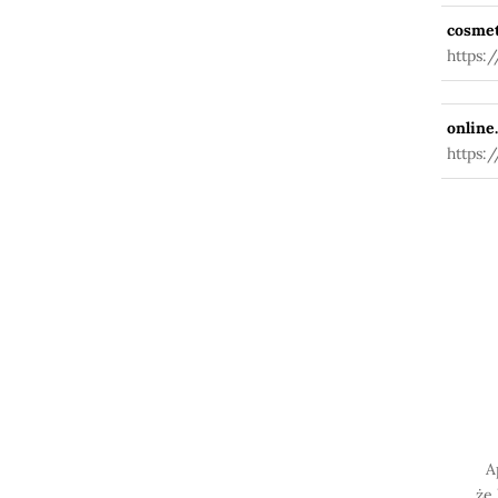
cosmet
https:
online
https:
A
że 