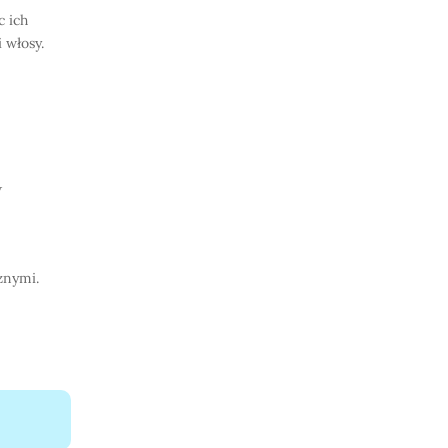
c ich
 włosy.
w
znymi.