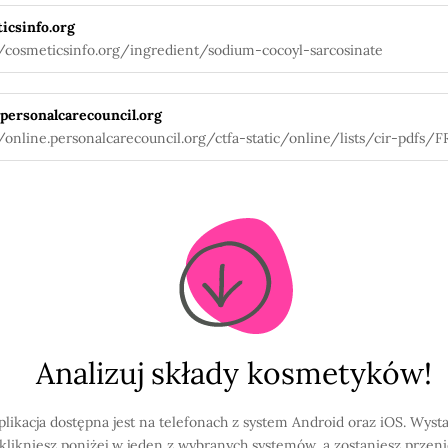
icsinfo.org
//cosmeticsinfo.org/ingredient/sodium-cocoyl-sarcosinate
.personalcarecouncil.org
//online.personalcarecouncil.org/ctfa-static/online/lists/cir-pdfs/F
Analizuj składy kosmetyków!
plikacja dostępna jest na telefonach z system Android oraz iOS. Wysta
klikniesz poniżej w jeden z wybranych systemów, a zostaniesz przen