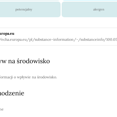
potencjalny
alergen
uropa.eu
//echa.europa.eu/pl/substance-information/-/substanceinfo/100.05
w na środowisko
formacji o wpływie na środowisko.
hodzenie
ne