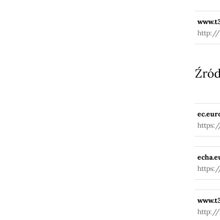
www.t3
http:/
Źród
ec.eur
https:
fuseac
echa.e
https:
www.t3
http:/