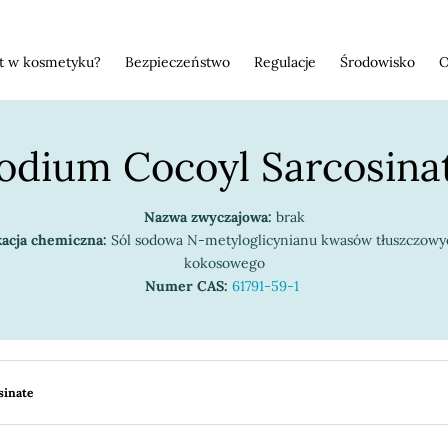
st w kosmetyku?
Bezpieczeństwo
Regulacje
Środowisko
O
odium Cocoyl Sarcosina
Nazwa zwyczajowa:
brak
kacja chemiczna:
Sól sodowa N-metyloglicynianu kwasów tłuszczowyc
kokosowego
Numer CAS:
61791-59-1
sinate