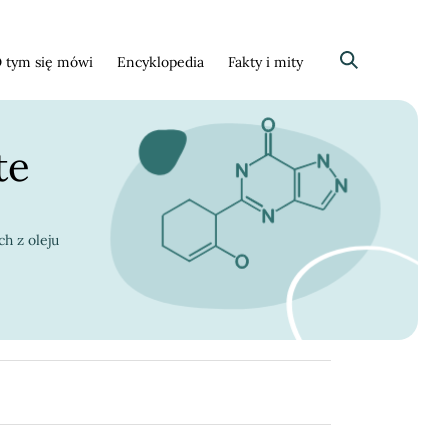
 tym się mówi
Encyklopedia
Fakty i mity
Szukaj
te
h z oleju