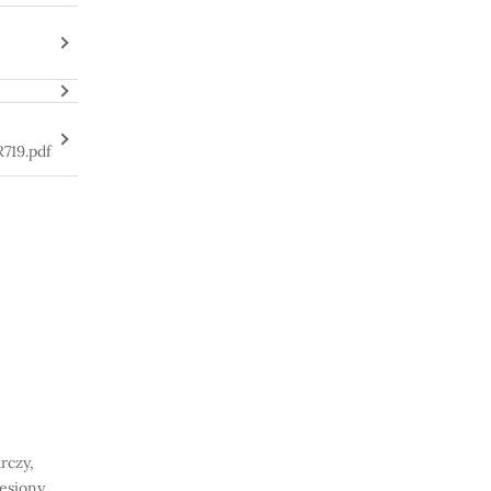
R719.pdf
rczy,
iesiony