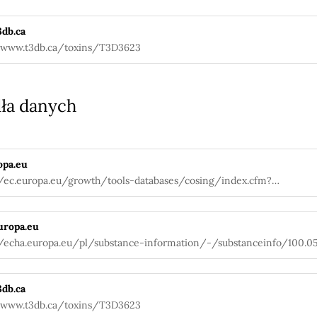
db.ca
/www.t3db.ca/toxins/T3D3623
ła danych
opa.eu
//ec.europa.eu/growth/tools-databases/cosing/index.cfm?
tion=search.details_v2&id=79385
uropa.eu
//echa.europa.eu/pl/substance-information/-/substanceinfo/100.05
db.ca
/www.t3db.ca/toxins/T3D3623