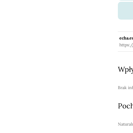
echa.e
https:
Wpły
Brak in
Poc
Natural