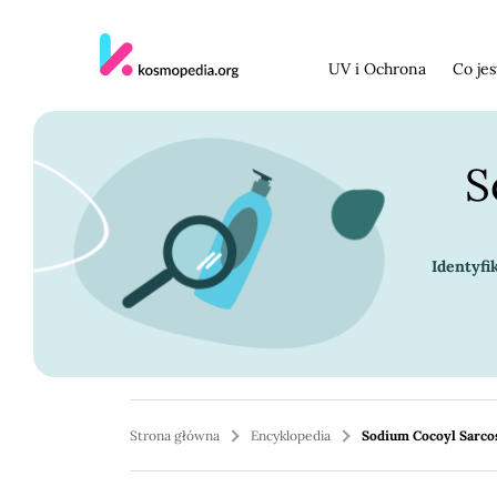
Skocz do treści
UV i Ochrona
Co je
S
Identyfi
Strona główna
Encyklopedia
Sodium Cocoyl Sarco