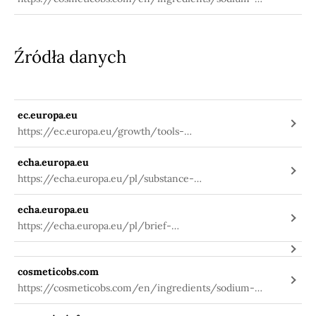
potassium-aluminum-silicate-3093
Źródła danych
ec.europa.eu
https://ec.europa.eu/growth/tools-
databases/cosing/index.cfm?
echa.europa.eu
fuseaction=search.details_v2&id=59552
https://echa.europa.eu/pl/substance-
information/-/substanceinfo/100.032.521
echa.europa.eu
https://echa.europa.eu/pl/brief-
profile/-/briefprofile/100.060.291
cosmeticobs.com
https://cosmeticobs.com/en/ingredients/sodium-
potassium-aluminum-silicate-3093