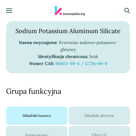
Skocz do treści
Menu
Szuka
Sodium Potassium Aluminum Silicate
Nazwa zwyczajowa:
Krzemian sodowo-potasowo-
glinowy
Identyfikacja chemiczna:
brak
Numer CAS:
66402-68-4 / 12736-96-8
Grupa funkcyjna
Składniki bazowe
Składniki aktywne
Konserwanty
Filtry UV