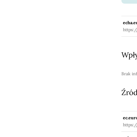
echa.e
https:
Wpły
Brak in
Źród
ec.eur
https:
fuseac