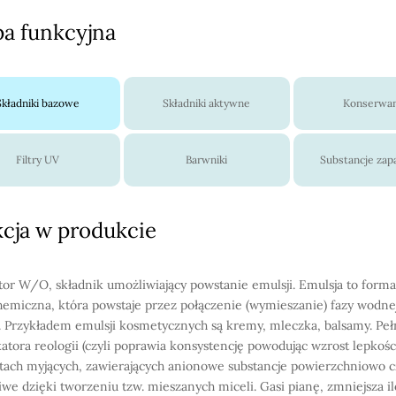
a funkcyjna
Składniki bazowe
Składniki aktywne
Konserwa
Filtry UV
Barwniki
Substancje za
cja w produkcie
or W/O, składnik umożliwiający powstanie emulsji. Emulsja to forma
hemiczna, która powstaje przez połączenie (wymieszanie) fazy wodnej
. Przykładem emulsji kosmetycznych są kremy, mleczka, balsamy. Pełn
atora reologii (czyli poprawia konsystencję powodując wzrost lepkośc
tach myjących, zawierających anionowe substancje powierzchniowo c
iwe dzięki tworzeniu tzw. mieszanych miceli. Gasi pianę, zmniejsza il