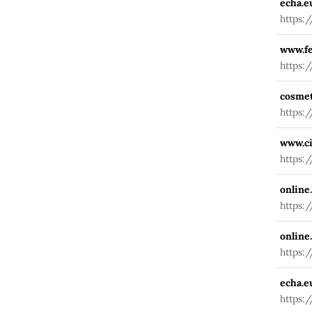
echa.e
https:
www.fe
https:
cosmet
https:
www.ci
https:
online
https:
online
https:
echa.e
https: