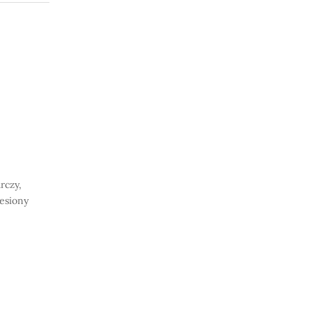
rczy,
iesiony