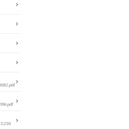
R682.pdf
196.pdf
43.230