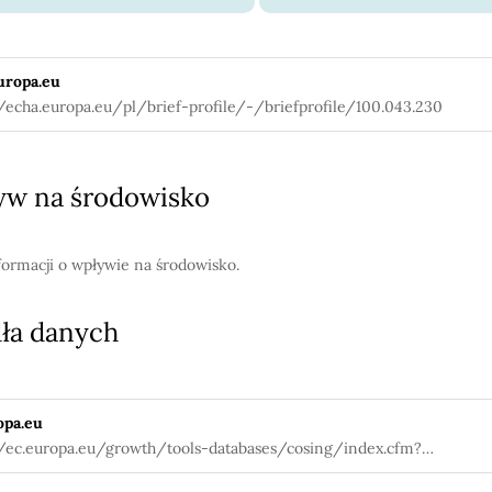
uropa.eu
//echa.europa.eu/pl/brief-profile/-/briefprofile/100.043.230
w na środowisko
formacji o wpływie na środowisko.
ła danych
opa.eu
//ec.europa.eu/growth/tools-databases/cosing/index.cfm?
tion=search.details_v2&id=38189