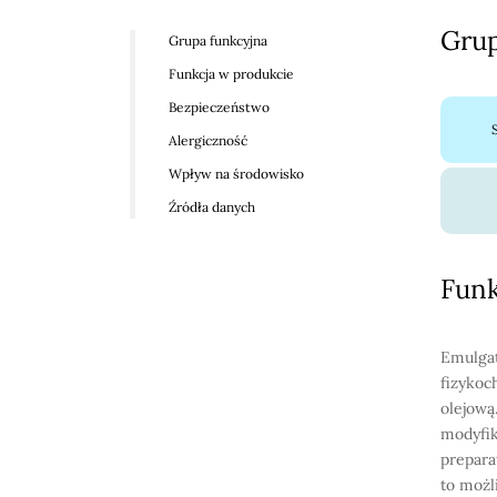
Grup
Grupa funkcyjna
Funkcja w produkcie
Bezpieczeństwo
Alergiczność
Wpływ na środowisko
Źródła danych
Funk
Emulgat
fizykoc
olejową
modyfik
prepara
to możl