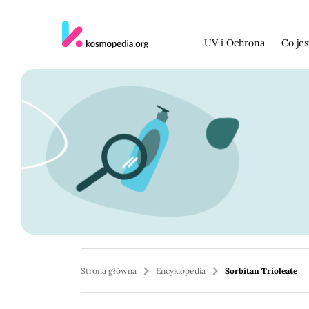
Skocz do treści
UV i Ochrona
Co je
Strona główna
Encyklopedia
Sorbitan Trioleate