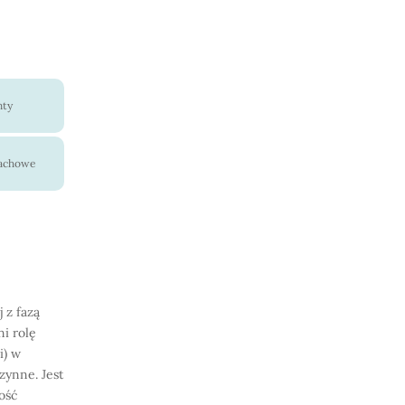
nty
pachowe
 z fazą
i rolę
i) w
zynne. Jest
ość