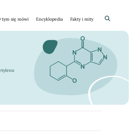
 tym się mówi
Encyklopedia
Fakty i mity
Szukaj
etylenu