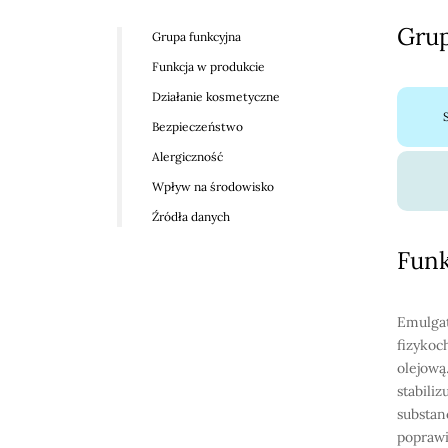
Grup
Grupa funkcyjna
Funkcja w produkcie
Działanie kosmetyczne
Bezpieczeństwo
Alergiczność
Wpływ na środowisko
Źródła danych
Funk
Emulgat
fizykoc
olejową
stabili
substan
poprawi