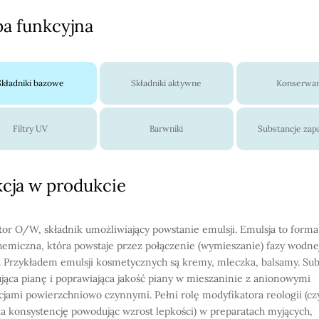
a funkcyjna
Składniki bazowe
Składniki aktywne
Konserwa
Filtry UV
Barwniki
Substancje za
cja w produkcie
or O/W, składnik umożliwiający powstanie emulsji. Emulsja to forma
hemiczna, która powstaje przez połączenie (wymieszanie) fazy wodnej
. Przykładem emulsji kosmetycznych są kremy, mleczka, balsamy. Sub
zująca pianę i poprawiająca jakość piany w mieszaninie z anionowymi
cjami powierzchniowo czynnymi. Pełni rolę modyfikatora reologii (czy
a konsystencję powodując wzrost lepkości) w preparatach myjących,