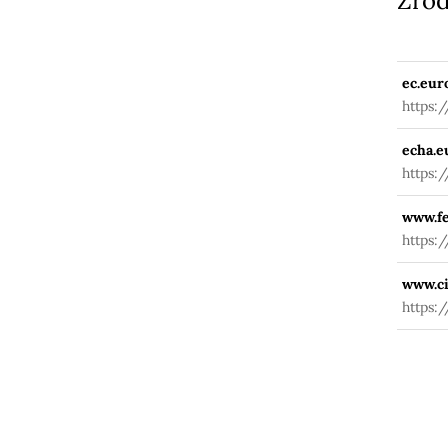
Źród
ec.eur
https:
fuseac
echa.e
https:
www.fe
https:
www.ci
https: