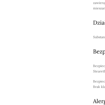
zawiera
mieszan
Dzia
Substan
Bez
Bezpiec
Stearet
Bezpiec
Brak kl
Aler