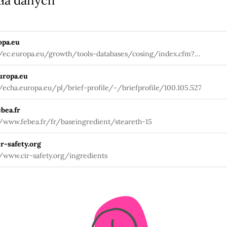
ła danych
opa.eu
//ec.europa.eu/growth/tools-databases/cosing/index.cfm?
tion=search.details_v2&id=78988
uropa.eu
//echa.europa.eu/pl/brief-profile/-/briefprofile/100.105.527
bea.fr
//www.febea.fr/fr/baseingredient/steareth-15
r-safety.org
//www.cir-safety.org/ingredients