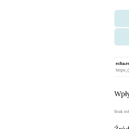
echa.e
https:
Wpły
Brak in