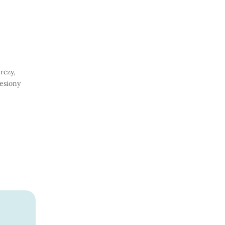
rczy,
iesiony