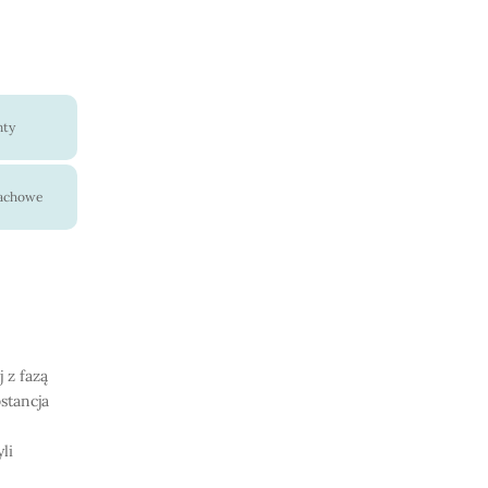
nty
pachowe
 z fazą
stancja
li