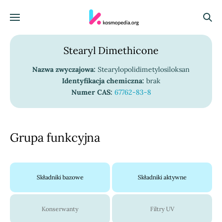
Skocz do treści
Menu
Szuka
Stearyl Dimethicone
Nazwa zwyczajowa:
Stearylopolidimetylosiloksan
Identyfikacja chemiczna:
brak
Numer CAS:
67762-83-8
Grupa funkcyjna
Składniki bazowe
Składniki aktywne
Konserwanty
Filtry UV