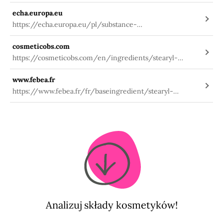
static/online/lists/cir-pdfs/TR807.pdf
echa.europa.eu
https://echa.europa.eu/pl/substance-
information/-/substanceinfo/100.225.152
cosmeticobs.com
https://cosmeticobs.com/en/ingredients/stearyl-
dimethicone-2394
www.febea.fr
https://www.febea.fr/fr/baseingredient/stearyl-
dimethicone
Analizuj składy kosmetyków!