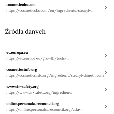
cosmeticobs.com
https://cosmeticobs.com/en/ingredients/stearyl-
dimethicone-2394
Źródła danych
ec.europa.eu
https://ec.europa.eu/growth/tools-
databases/cosing/index.cfm?
cosmeticsinfo.org
fuseaction=search.details_v2&id=38326
https://cosmeticsinfo.org/ingredient/stearyl-dimethicone
www.cir-safety.org
https://www.cir-safety.org/ingredients
online.personalcarecouncil.org
https://online.personalcarecouncil.org/ctfa-