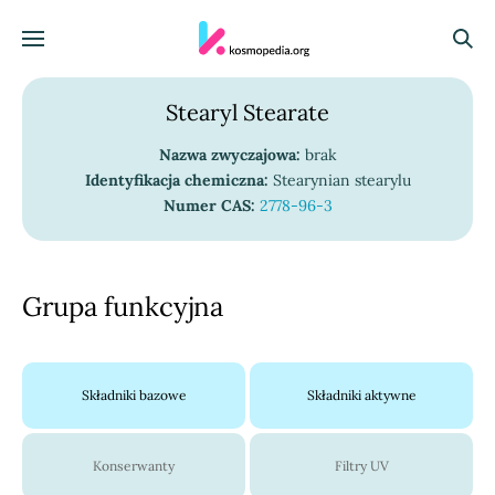
Skocz do treści
Menu
Szuka
Stearyl Stearate
Nazwa zwyczajowa:
brak
Identyfikacja chemiczna:
Stearynian stearylu
Numer CAS:
2778-96-3
Grupa funkcyjna
Składniki bazowe
Składniki aktywne
Konserwanty
Filtry UV