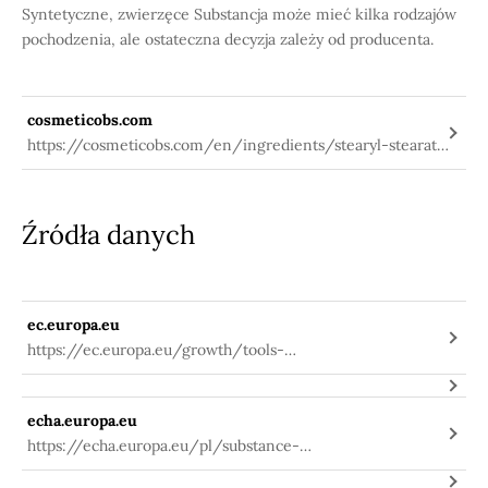
Syntetyczne, zwierzęce Substancja może mieć kilka rodzajów
pochodzenia, ale ostateczna decyzja zależy od producenta.
cosmeticobs.com
https://cosmeticobs.com/en/ingredients/stearyl-stearate-
668
Źródła danych
ec.europa.eu
https://ec.europa.eu/growth/tools-
databases/cosing/index.cfm?
fuseaction=search.details_v2&id=38341
echa.europa.eu
https://echa.europa.eu/pl/substance-
information/-/substanceinfo/100.018.615