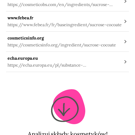
https://cosmeticobs.com/en/ingredients/sucrose-
cocoate-253
www.febea.fr
https://www.febea.fr/fr/baseingredient/sucrose-cocoate
cosmeticsinfo.org
https://cosmeticsinfo.org/ingredient/sucrose-cocoate
echa.europa.eu
https://echa.europa.eu/pl/substance-
information/-/substanceinfo/100.084.508
Analizuj składy kosmetyków!