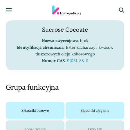
Skocz do treści
Menu
Szuka
Sucrose Cocoate
Nazwa zwyczajowa:
brak
Identyfikacja chemiczna:
Ester sacharozy i kwasów
tłuszczowych oleju kokosowego
Numer CAS:
91031-88-8
Grupa funkcyjna
Składniki bazowe
Składniki aktywne
Konserwanty
Filtry UV