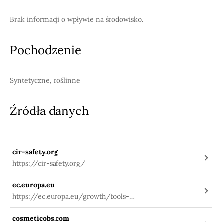
Brak informacji o wpływie na środowisko.
Pochodzenie
Syntetyczne, roślinne
Źródła danych
cir-safety.org
https://cir-safety.org/
ec.europa.eu
https://ec.europa.eu/growth/tools-
databases/cosing/index.cfm?
cosmeticobs.com
fuseaction=search.details_v2&id=38382