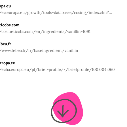
opa.eu
//ec.europa.eu/growth/tools-databases/cosing/index.cfm?
tion=search.details_v2&id=38868
icobs.com
//cosmeticobs.com/en/ingredients/vanillin-1091
bea.fr
//www.febea.fr/fr/baseingredient/vanillin
uropa.eu
//echa.europa.eu/pl/brief-profile/-/briefprofile/100.004.060