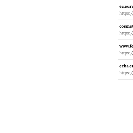
ec.eur
https:
fuseac
cosmet
https:
www.fe
https:
echa.e
https: