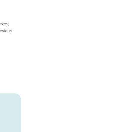
rczy,
iesiony