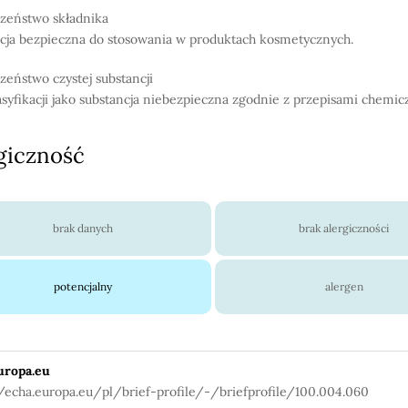
zeństwo składnika
cja bezpieczna do stosowania w produktach kosmetycznych.
zeństwo czystej substancji
asyfikacji jako substancja niebezpieczna zgodnie z przepisami chemic
giczność
brak danych
brak alergiczności
potencjalny
alergen
uropa.eu
//echa.europa.eu/pl/brief-profile/-/briefprofile/100.004.060