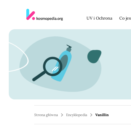
Skocz do treści
UV i Ochrona
Co je
Strona główna
Encyklopedia
Vanillin