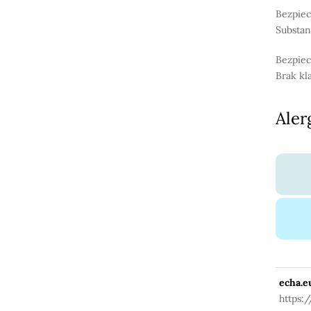
Bezpiec
Substan
Bezpiec
Brak kl
Aler
echa.e
https: