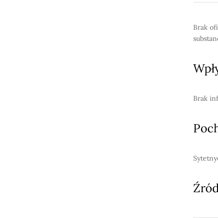
Brak ofi
substan
Wpły
Brak in
Poc
Sytetny
Źród