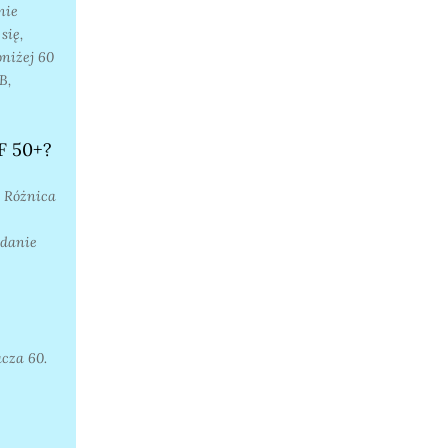
nie
się,
niżej 60
B,
F 50+?
. Różnica
adanie
cza 60.