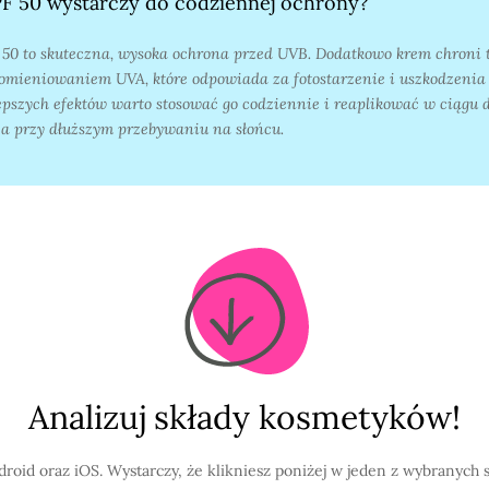
F 50 wystarczy do codziennej ochrony?
 50 to skuteczna, wysoka ochrona przed UVB. Dodatkowo krem chroni 
omieniowaniem UVA, które odpowiada za fotostarzenie i uszkodzenia 
epszych efektów warto stosować go codziennie i reaplikować w ciągu 
a przy dłuższym przebywaniu na słońcu.
Analizuj składy kosmetyków!
ndroid oraz iOS. Wystarczy, że klikniesz poniżej w jeden z wybranych