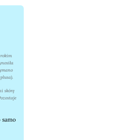
erokim
ynosiła
zymano
plusa).
i skórę
ozostaje
o samo