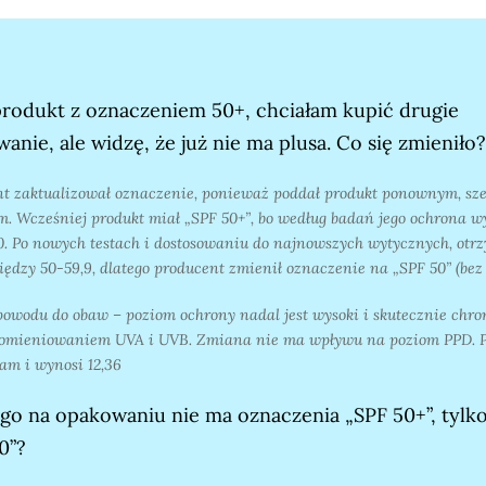
odukt z oznaczeniem 50+, chciałam kupić drugie
anie, ale widzę, że już nie ma plusa. Co się zmieniło?
nt
zaktualizował oznaczenie, ponieważ poddał produkt ponownym, sz
. Wcześniej produkt miał „SPF 50+”, bo według badań jego ochrona w
. Po nowych testach i dostosowaniu do najnowszych wytycznych, otr
ędzy 50-59,9, dlatego producent zmienił oznaczenie na „SPF 50” (bez 
owodu do obaw – poziom ochrony nadal jest wysoki i skutecznie chron
romieniowaniem UVA i UVB. Zmiana nie ma wpływu na poziom PPD. P
sam i wynosi 12,36
go na opakowaniu nie ma oznaczenia „SPF 50+”, tylk
0”?