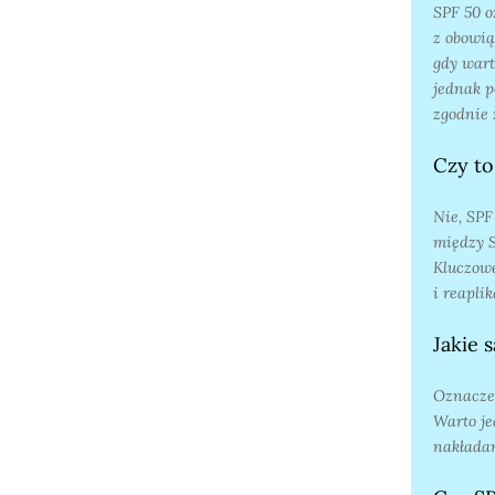
SPF 50 o
z obowią
gdy wart
jednak p
zgodnie 
Czy to
Nie, SPF
między 
Kluczowe
i reapli
Jakie 
Oznaczen
Warto je
nakładan