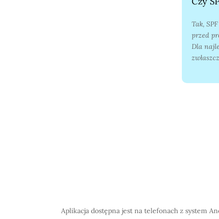
Czy SP
Tak, SPF
przed pr
Dla najl
zwłaszcz
Aplikacja dostępna jest na telefonach z system A