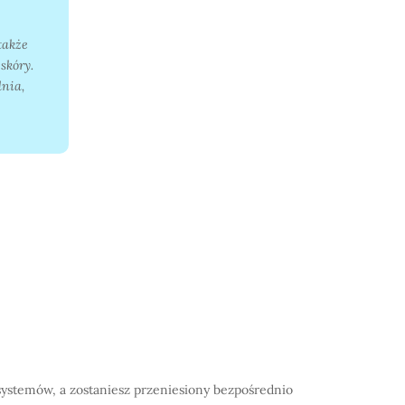
także
skóry.
dnia,
 systemów, a zostaniesz przeniesiony bezpośrednio