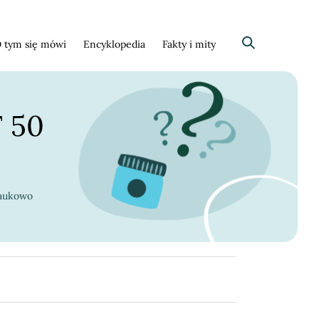
 tym się mówi
Encyklopedia
Fakty i mity
Szukaj
F 50
naukowo