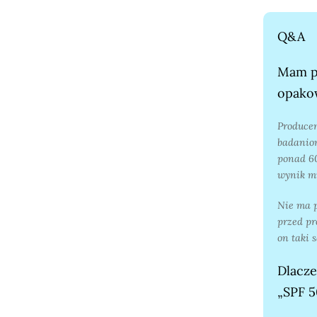
Q&A
Mam pr
opakow
Produce
badaniom
ponad 60
wynik mi
Nie ma p
przed p
on taki 
Dlacze
„SPF 5