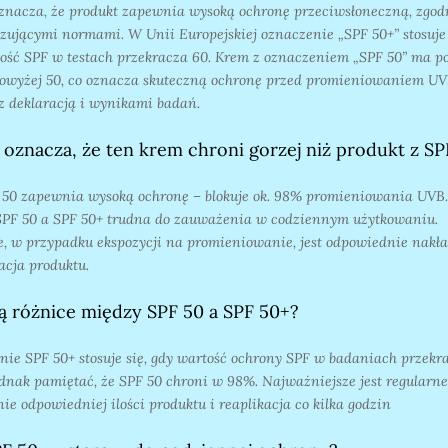
znacza, że produkt zapewnia wysoką ochronę przeciwsłoneczną, zgod
zującymi normami. W Unii Europejskiej oznaczenie „SPF 50+” stosuje 
ość SPF w testach przekracza 60. Krem z oznaczeniem „SPF 50” ma po
owyżej 50, co oznacza skuteczną ochronę przed promieniowaniem UV
z deklaracją i wynikami badań.
 oznacza, że ten krem chroni gorzej niż produkt z SP
 50 zapewnia wysoką ochronę – blokuje ok. 98% promieniowania UVB
SPF 50 a SPF 50+ trudna do zauważenia w codziennym użytkowaniu.
, w przypadku ekspozycji na promieniowanie, jest odpowiednie nakł
kacja produktu.
są różnice między SPF 50 a SPF 50+?
ie SPF 50+ stosuje się, gdy wartość ochrony SPF w badaniach przekra
dnak pamiętać, że SPF 50 chroni w 98%. Najważniejsze jest regularne
ie odpowiedniej ilości produktu i reaplikacja co kilka godzin