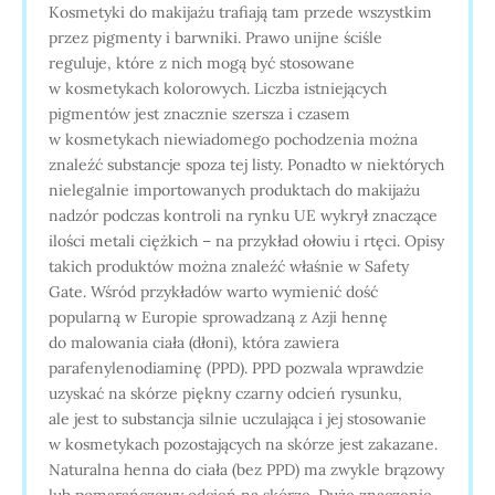
Kosmetyki do makijażu trafiają tam przede wszystkim
przez pigmenty i barwniki. Prawo unijne ściśle
reguluje, które z nich mogą być stosowane
w kosmetykach kolorowych. Liczba istniejących
pigmentów jest znacznie szersza i czasem
w kosmetykach niewiadomego pochodzenia można
znaleźć substancje spoza tej listy. Ponadto w niektórych
nielegalnie importowanych produktach do makijażu
nadzór podczas kontroli na rynku UE wykrył znaczące
ilości metali ciężkich – na przykład ołowiu i rtęci. Opisy
takich produktów można znaleźć właśnie w Safety
Gate. Wśród przykładów warto wymienić dość
popularną w Europie sprowadzaną z Azji hennę
do malowania ciała (dłoni), która zawiera
parafenylenodiaminę (PPD). PPD pozwala wprawdzie
uzyskać na skórze piękny czarny odcień rysunku,
ale jest to substancja silnie uczulająca i jej stosowanie
w kosmetykach pozostających na skórze jest zakazane.
Naturalna henna do ciała (bez PPD) ma zwykle brązowy