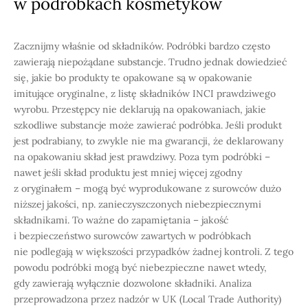
w podróbkach kosmetyków
Zacznijmy właśnie od składników. Podróbki bardzo często
zawierają niepożądane substancje. Trudno jednak dowiedzieć
się, jakie bo produkty te opakowane są w opakowanie
imitujące oryginalne, z listę składników INCI prawdziwego
wyrobu. Przestępcy nie deklarują na opakowaniach, jakie
szkodliwe substancje może zawierać podróbka. Jeśli produkt
jest podrabiany, to zwykle nie ma gwarancji, że deklarowany
na opakowaniu skład jest prawdziwy. Poza tym podróbki –
nawet jeśli skład produktu jest mniej więcej zgodny
z oryginałem – mogą być wyprodukowane z surowców dużo
niższej jakości, np. zanieczyszczonych niebezpiecznymi
składnikami. To ważne do zapamiętania – jakość
i bezpieczeństwo surowców zawartych w podróbkach
nie podlegają w większości przypadków żadnej kontroli. Z tego
powodu podróbki mogą być niebezpieczne nawet wtedy,
gdy zawierają wyłącznie dozwolone składniki. Analiza
przeprowadzona przez nadzór w UK (Local Trade Authority)