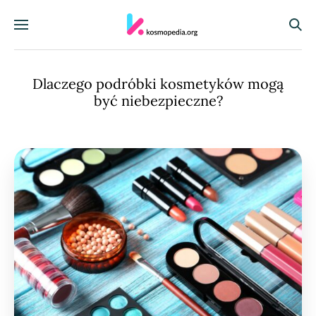
Skocz do treści
Menu
Szuka
Dlaczego podróbki kosmetyków mogą
być niebezpieczne?