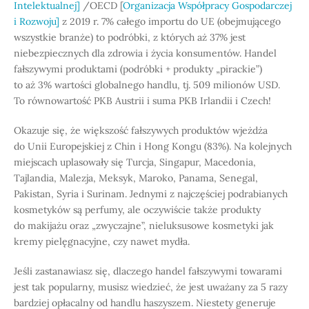
Intelektualnej]
/OECD [
Organizacja Współpracy Gospodarczej
i Rozwoju]
z 2019 r. 7% całego importu do UE (obejmującego
wszystkie branże) to podróbki, z których aż 37% jest
niebezpiecznych dla zdrowia i życia konsumentów. Handel
fałszywymi produktami (podróbki + produkty „pirackie”)
to aż 3% wartości globalnego handlu, tj. 509 milionów USD.
To równowartość PKB Austrii i suma PKB Irlandii i Czech!
Okazuje się, że większość fałszywych produktów wjeżdża
do Unii Europejskiej z Chin i Hong Kongu (83%). Na kolejnych
miejscach uplasowały się Turcja, Singapur, Macedonia,
Tajlandia, Malezja, Meksyk, Maroko, Panama, Senegal,
Pakistan, Syria i Surinam. Jednymi z najczęściej podrabianych
kosmetyków są perfumy, ale oczywiście także produkty
do makijażu oraz „zwyczajne”, nieluksusowe kosmetyki jak
kremy pielęgnacyjne, czy nawet mydła.
Jeśli zastanawiasz się, dlaczego handel fałszywymi towarami
jest tak popularny, musisz wiedzieć, że jest uważany za 5 razy
bardziej opłacalny od handlu haszyszem. Niestety generuje