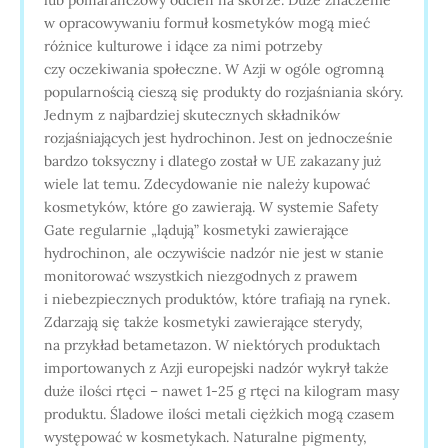
lub pomarańczowy odcień na skórze. Duże znaczenie
w opracowywaniu formuł kosmetyków mogą mieć
różnice kulturowe i idące za nimi potrzeby
czy oczekiwania społeczne. W Azji w ogóle ogromną
popularnością cieszą się produkty do rozjaśniania skóry.
Jednym z najbardziej skutecznych składników
rozjaśniających jest hydrochinon. Jest on jednocześnie
bardzo toksyczny i dlatego został w UE zakazany już
wiele lat temu. Zdecydowanie nie należy kupować
kosmetyków, które go zawierają. W systemie Safety
Gate regularnie „lądują” kosmetyki zawierające
hydrochinon, ale oczywiście nadzór nie jest w stanie
monitorować wszystkich niezgodnych z prawem
i niebezpiecznych produktów, które trafiają na rynek.
Zdarzają się także kosmetyki zawierające sterydy,
na przykład betametazon. W niektórych produktach
importowanych z Azji europejski nadzór wykrył także
duże ilości rtęci – nawet 1-25 g rtęci na kilogram masy
produktu. Śladowe ilości metali ciężkich mogą czasem
występować w kosmetykach. Naturalne pigmenty,